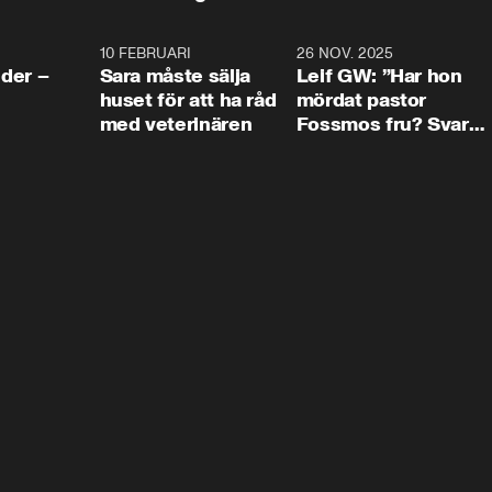
4:24
10 FEBRUARI
4:13
26 NOV. 2025
8:1
der –
Sara måste sälja
Leif GW: ”Har hon
huset för att ha råd
mördat pastor
med veterinären
Fossmos fru? Svar
nej.”