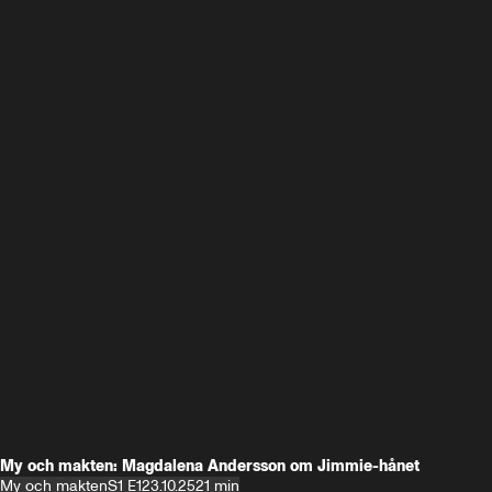
My och makten: Magdalena Andersson om Jimmie-hånet
My och makten
S1 E1
23.10.25
21 min