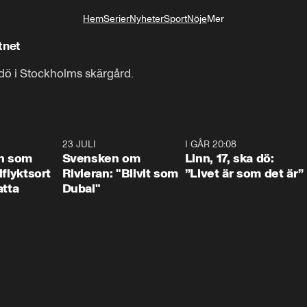
Hem
Serier
Nyheter
Sport
Nöje
Mer
Livsstil
tnet
indö i Stockholms skärgård.
1:24
23 JULI
1:42
I GÅR 20:08
4:3
n som
Svensken om
Linn, 17, ska dö:
llflyktsort
Rivieran: "Blivit som
”Livet är som det är”
atta
Dubai"