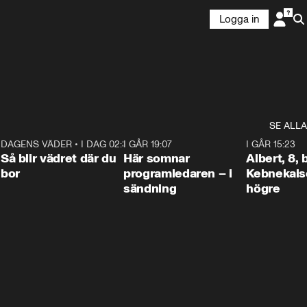
Logga in
SE ALLA
6
DAGENS VÄDER
•
I DAG 02:30
1:06
I GÅR 19:07
0:45
I GÅR 15:23
Så blir vädret där du
Här somnar
Albert, 8,
bor
programledaren – i
Kebnekaise
sändning
högre