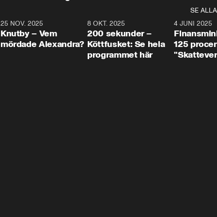
SE ALLA
3
25 NOV. 2025
31:05
8 OKT. 2025
4:29
4 JUNI 2025
Knutby – Vem
200 sekunder –
Finansmin
mördade Alexandra?
Köttfusket: Se hela
125 procent
programmet här
"Skattever
viktig uppg