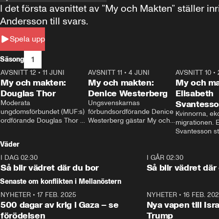
I det första avsnittet av ”My och Makten” ställe
Andersson till svars.
Spela upp
1
Säsong
AVSNITT 12
•
11 JUNI
26:27
AVSNITT 11
•
4 JUNI
23:40
AVSNITT 10
•
My och makten:
My och makten:
My och ma
Douglas Thor
Denice Westerberg
Elisabeth
Moderata 
Ungsvenskarnas 
Svantess
ungdomsförbundet (MUF:s) 
förbundsordförande Denice 
Kvinnorna, ek
ordförande Douglas Thor 
Westerberg gästar My och 
migrationen. E
gästar My och makten. I 
makten. I avsnittet 
Svantesson stäl
avsnittet diskuteras 
diskuteras migrationsfrågan 
när finansmini
Väder
tonårsutvisningarna och hur 
och hur SD ska locka 
Moderaterna ska locka 
kvinnliga väljare. 
I DAG 02:30
1:06
I GÅR 02:30
väljare till valet i höst. 
Så blir vädret där du bor
Så blir vädret där
Senaste om konflikten i Mellanöstern
NYHETER
•
17 FEB. 2025
0:45
NYHETER
•
16 FEB. 20
500 dagar av krig i Gaza – se
Nya vapen till Isr
förödelsen
Trump