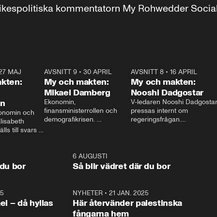
r inrikespolitiska kommentatorn My Rohwedder Soci
27 MAJ
3:51
AVSNITT 9
•
30 APRIL
24:00
AVSNITT 8
•
16 APRIL
25:1
kten:
My och makten:
My och makten:
Mikael Damberg
Nooshi Dadgostar
on
Ekonomin, 
V-ledaren Nooshi Dadgostar
finansministerrollen och 
pressas internt om 
onomin och 
demografikrisen. 
regeringsfrågan.

lisabeth 
Oppositionen ställs till svars 
I Aftonbladets 
ls till svars 
när Socialdemokraternas 
partiledarutfrågning ”My 
stern gästar 
Mikael Damberg gästar My 
och Makten” sätter hon ner 
My och Makten. 
och Makten. 
foten mot kritikerna:

1:06
6 AUGUSTI
1:0
– Vi ställer upp i val. Ska vi 
 du bor
Så blir vädret där du bor
vara med så sitter vi förstås 
25
1:22
NYHETER
•
21 JAN. 2025
0:5
ael – då hyllas
Här återvänder palestinska
fångarna hem