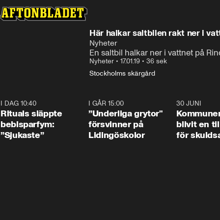
Här halkar saltbilen rakt ner i vat
Nyheter
En saltbil halkar ner i vattnet på R
Nyheter
•
17.01.19
•
36 sek
Stockholms skärgård
I DAG 10:40
1:01
I GÅR 15:00
1:07
30 JUNI
Rituals släppte
”Underliga grytor"
Kommune
bebisparfym:
försvinner på
blivit en ti
”Sjukaste”
Lidingöskolor
för skulds