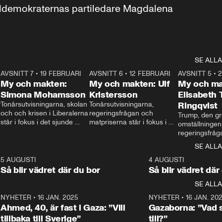
aldemokraternas partiledare Magdalena 
SE ALLA
7
AVSNITT 7
•
19 FEBRUARI
24:30
AVSNITT 6
•
12 FEBRUARI
27:30
AVSNITT 5
•
My och makten:
My och makten: Ulf
My och ma
Simona Mohamsson
Kristersson
Elisabeth
 
Tonårsutvisningarna, skolan 
Tonårsutvisningarna, 
Ringqvist
och och krisen i Liberalerna 
regeringsfrågan och 
Trump, den gr
står i fokus i det sjunde 
matpriserna står i fokus i 
omställningen
avsnittet av ”My och 
det sjätte avsnittet av ”My 
regeringsfråga
makten”. Se när 
och makten”. Se när 
centrum i det 
SE ALLA
Aftonbladets inrikespolitiska 
Aftonbladets inrikespolitiska 
avsnittet av ”
kommentator My 
kommentator My 
6
5 AUGUSTI
1:06
4 AUGUSTI
Makten”. Se nä
Rohwedder ställer 
Rohwedder ställer 
Så blir vädret där du bor
Så blir vädret där
Aftonbladets in
utbildnings- och 
statsminister Ulf Kristersson 
kommentator 
SE ALLA
integrationsminister Simona 
till svars.
Rohwedder stäl
Mohamsson till svars.
Centerpartiets
2
NYHETER
•
16 JAN. 2025
1:01
NYHETER
•
16 JAN. 20
Thand Ring till
Ahmed, 40, är fast i Gaza: ”Vill
Gazaborna: ”Vad s
tillbaka till Sverige”
till?”