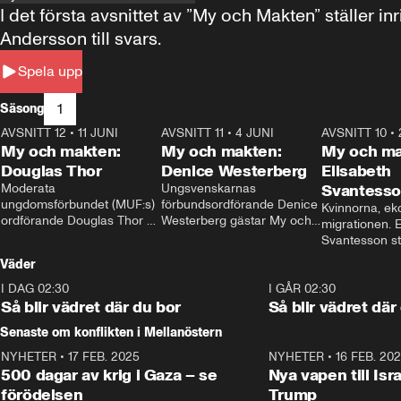
I det första avsnittet av ”My och Makten” ställe
Andersson till svars.
Spela upp
1
Säsong
AVSNITT 12
•
11 JUNI
26:27
AVSNITT 11
•
4 JUNI
23:40
AVSNITT 10
•
My och makten:
My och makten:
My och ma
Douglas Thor
Denice Westerberg
Elisabeth
Moderata 
Ungsvenskarnas 
Svantess
ungdomsförbundet (MUF:s) 
förbundsordförande Denice 
Kvinnorna, ek
ordförande Douglas Thor 
Westerberg gästar My och 
migrationen. E
gästar My och makten. I 
makten. I avsnittet 
Svantesson stäl
avsnittet diskuteras 
diskuteras migrationsfrågan 
när finansmini
Väder
tonårsutvisningarna och hur 
och hur SD ska locka 
Moderaterna ska locka 
kvinnliga väljare. 
I DAG 02:30
1:06
I GÅR 02:30
väljare till valet i höst. 
Så blir vädret där du bor
Så blir vädret där
Senaste om konflikten i Mellanöstern
NYHETER
•
17 FEB. 2025
0:45
NYHETER
•
16 FEB. 20
500 dagar av krig i Gaza – se
Nya vapen till Isr
förödelsen
Trump