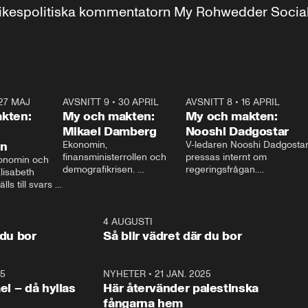
r inrikespolitiska kommentatorn My Rohwedder Soci
27 MAJ
3:51
AVSNITT 9
•
30 APRIL
24:00
AVSNITT 8
•
16 APRIL
25:1
kten:
My och makten:
My och makten:
Mikael Damberg
Nooshi Dadgostar
on
Ekonomin, 
V-ledaren Nooshi Dadgostar
finansministerrollen och 
pressas internt om 
onomin och 
demografikrisen. 
regeringsfrågan.

lisabeth 
Oppositionen ställs till svars 
I Aftonbladets 
ls till svars 
när Socialdemokraternas 
partiledarutfrågning ”My 
stern gästar 
Mikael Damberg gästar My 
och Makten” sätter hon ner 
My och Makten. 
och Makten. 
foten mot kritikerna:

1:06
4 AUGUSTI
1:0
– Vi ställer upp i val. Ska vi 
 du bor
Så blir vädret där du bor
vara med så sitter vi förstås 
25
1:22
NYHETER
•
21 JAN. 2025
0:5
ael – då hyllas
Här återvänder palestinska
fångarna hem