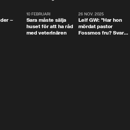
4:24
10 FEBRUARI
4:13
26 NOV. 2025
8:1
der –
Sara måste sälja
Leif GW: ”Har hon
huset för att ha råd
mördat pastor
med veterinären
Fossmos fru? Svar
nej.”