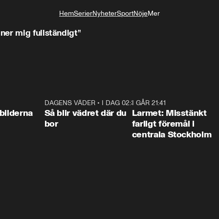
Hem
Serier
Nyheter
Sport
Nöje
Mer
Livsstil
er mig fullständigt”
0:31
DAGENS VÄDER
•
I DAG 02:30
1:06
I GÅR 21:41
0:3
bilderna
Så blir vädret där du
Larmet: Misstänkt
bor
farligt föremål i
centrala Stockholm