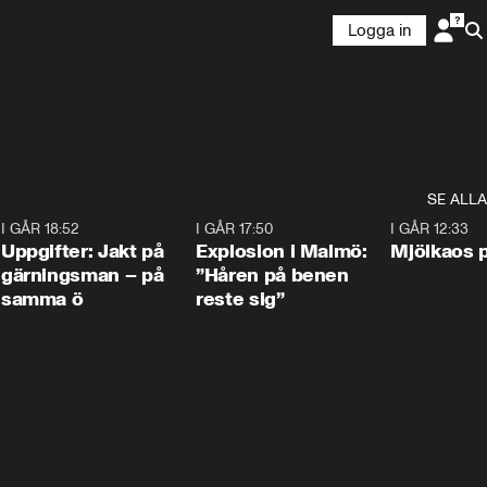
Logga in
SE ALLA
5
I GÅR 18:52
0:33
I GÅR 17:50
1:10
I GÅR 12:33
Uppgifter: Jakt på
Explosion i Malmö:
Mjölkaos p
gärningsman – på
”Håren på benen
samma ö
reste sig”