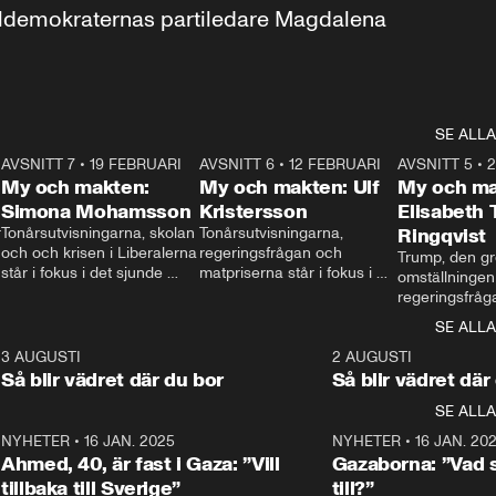
aldemokraternas partiledare Magdalena 
SE ALLA
7
AVSNITT 7
•
19 FEBRUARI
24:30
AVSNITT 6
•
12 FEBRUARI
27:30
AVSNITT 5
•
My och makten:
My och makten: Ulf
My och ma
Simona Mohamsson
Kristersson
Elisabeth
 
Tonårsutvisningarna, skolan 
Tonårsutvisningarna, 
Ringqvist
och och krisen i Liberalerna 
regeringsfrågan och 
Trump, den gr
står i fokus i det sjunde 
matpriserna står i fokus i 
omställningen
avsnittet av ”My och 
det sjätte avsnittet av ”My 
regeringsfråga
makten”. Se när 
och makten”. Se när 
centrum i det 
SE ALLA
Aftonbladets inrikespolitiska 
Aftonbladets inrikespolitiska 
avsnittet av ”
kommentator My 
kommentator My 
6
3 AUGUSTI
1:06
2 AUGUSTI
Makten”. Se nä
Rohwedder ställer 
Rohwedder ställer 
Så blir vädret där du bor
Så blir vädret där
Aftonbladets in
utbildnings- och 
statsminister Ulf Kristersson 
kommentator 
SE ALLA
integrationsminister Simona 
till svars.
Rohwedder stäl
Mohamsson till svars.
Centerpartiets
2
NYHETER
•
16 JAN. 2025
1:01
NYHETER
•
16 JAN. 20
Thand Ring till
Ahmed, 40, är fast i Gaza: ”Vill
Gazaborna: ”Vad s
tillbaka till Sverige”
till?”