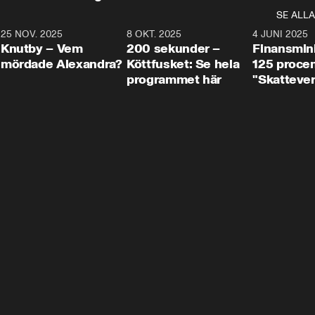
SE ALLA
3
25 NOV. 2025
31:05
8 OKT. 2025
4:29
4 JUNI 2025
Knutby – Vem
200 sekunder –
Finansmin
mördade Alexandra?
Köttfusket: Se hela
125 procent
programmet här
"Skattever
viktig uppg