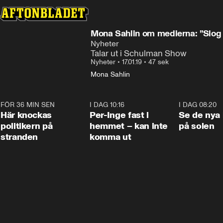
Mona Sahlin om medierna: ”Slog n
Nyheter
Talar ut i Schulman Show
Nyheter
•
17.01.19
•
47 sek
Mona Sahlin
FÖR 36 MIN SEN
0:45
I DAG 10:16
1:26
I DAG 08:20
Här knockas
Per-Inge fast i
Se de nya 
politikern på
hemmet – kan inte
på solen
stranden
komma ut