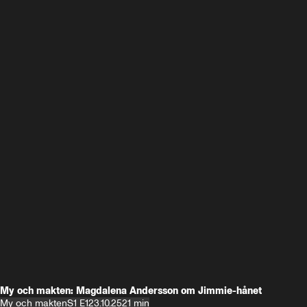
My och makten: Magdalena Andersson om Jimmie-hånet
My och makten
S1 E1
23.10.25
21 min