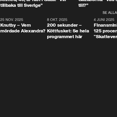
tillbaka till Sverige”
till?”
SE ALLA
3
25 NOV. 2025
31:05
8 OKT. 2025
4:29
4 JUNI 2025
Knutby – Vem
200 sekunder –
Finansmin
mördade Alexandra?
Köttfusket: Se hela
125 procent
programmet här
"Skattever
viktig uppg