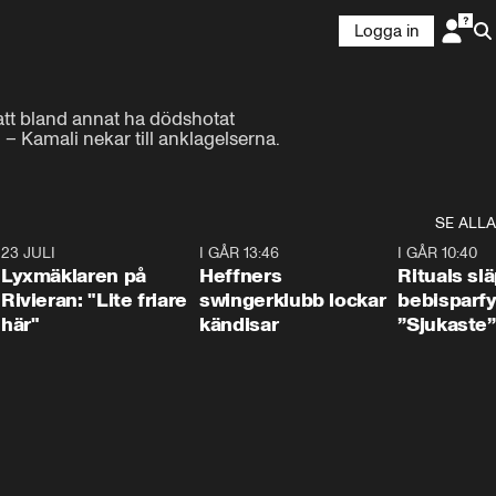
Logga in
att bland annat ha dödshotat 
 – Kamali nekar till anklagelserna.
SE ALLA
7
23 JULI
2:02
I GÅR 13:46
0:55
I GÅR 10:40
Lyxmäklaren på
Heffners
Rituals sl
Rivieran: "Lite friare
swingerklubb lockar
bebisparf
här"
kändisar
”Sjukaste”