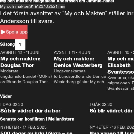
My och makten: Magdalena Andersson om Jimmie-hånet
My och makten
S1 E1
23.10.25
21 min
I det första avsnittet av ”My och Makten” ställe
Andersson till svars.
Spela upp
1
Säsong
AVSNITT 12
•
11 JUNI
26:27
AVSNITT 11
•
4 JUNI
23:40
AVSNITT 10
•
My och makten:
My och makten:
My och ma
Douglas Thor
Denice Westerberg
Elisabeth
Moderata 
Ungsvenskarnas 
Svantess
ungdomsförbundet (MUF:s) 
förbundsordförande Denice 
Kvinnorna, ek
ordförande Douglas Thor 
Westerberg gästar My och 
migrationen. E
gästar My och makten. I 
makten. I avsnittet 
Svantesson stäl
avsnittet diskuteras 
diskuteras migrationsfrågan 
när finansmini
Väder
tonårsutvisningarna och hur 
och hur SD ska locka 
Moderaterna ska locka 
kvinnliga väljare. 
I DAG 02:30
1:06
I GÅR 02:30
väljare till valet i höst. 
Så blir vädret där du bor
Så blir vädret där
Senaste om konflikten i Mellanöstern
NYHETER
•
17 FEB. 2025
0:45
NYHETER
•
16 FEB. 20
500 dagar av krig i Gaza – se
Nya vapen till Isr