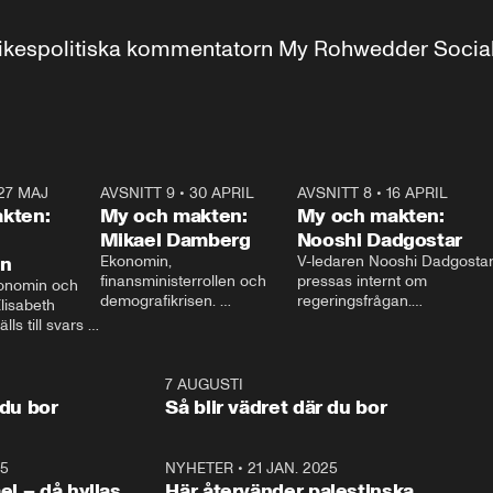
r inrikespolitiska kommentatorn My Rohwedder Soci
27 MAJ
3:51
AVSNITT 9
•
30 APRIL
24:00
AVSNITT 8
•
16 APRIL
25:1
kten:
My och makten:
My och makten:
Mikael Damberg
Nooshi Dadgostar
on
Ekonomin, 
V-ledaren Nooshi Dadgostar
finansministerrollen och 
pressas internt om 
onomin och 
demografikrisen. 
regeringsfrågan.

lisabeth 
Oppositionen ställs till svars 
I Aftonbladets 
ls till svars 
när Socialdemokraternas 
partiledarutfrågning ”My 
stern gästar 
Mikael Damberg gästar My 
och Makten” sätter hon ner 
My och Makten. 
och Makten. 
foten mot kritikerna:

1:06
7 AUGUSTI
1:0
– Vi ställer upp i val. Ska vi 
 du bor
Så blir vädret där du bor
vara med så sitter vi förstås 
25
1:22
NYHETER
•
21 JAN. 2025
0:5
ael – då hyllas
Här återvänder palestinska