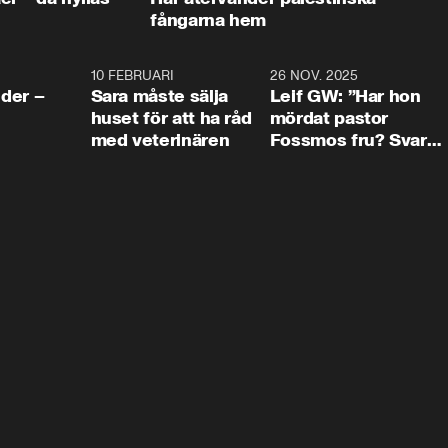
fångarna hem
4:24
10 FEBRUARI
4:13
26 NOV. 2025
8:1
der –
Sara måste sälja
Leif GW: ”Har hon
huset för att ha råd
mördat pastor
med veterinären
Fossmos fru? Svar
nej.”