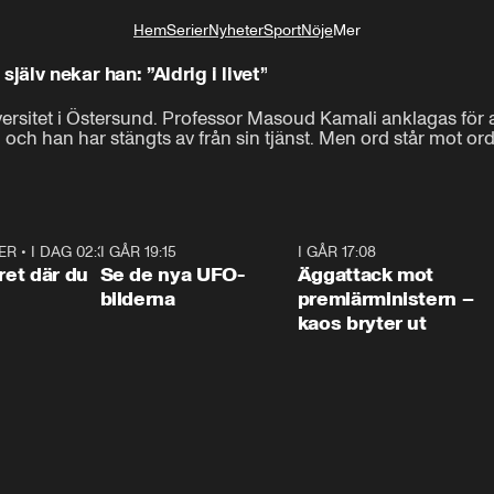
Hem
Serier
Nyheter
Sport
Nöje
Mer
Livsstil
jälv nekar han: ”Aldrig i livet”
iversitet i Östersund. Professor Masoud Kamali anklagas för 
 och han har stängts av från sin tjänst. Men ord står mot ord
ER
•
I DAG 02:30
1:06
I GÅR 19:15
0:36
I GÅR 17:08
0:3
ret där du
Se de nya UFO-
Äggattack mot
bilderna
premiärministern –
kaos bryter ut