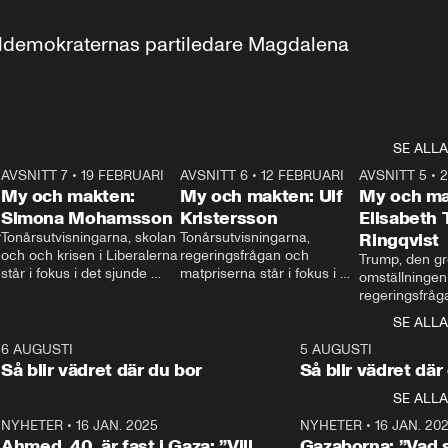
aldemokraternas partiledare Magdalena 
SE ALLA
7
AVSNITT 7
•
19 FEBRUARI
24:30
AVSNITT 6
•
12 FEBRUARI
27:30
AVSNITT 5
•
My och makten:
My och makten: Ulf
My och ma
Simona Mohamsson
Kristersson
Elisabeth
 
Tonårsutvisningarna, skolan 
Tonårsutvisningarna, 
Ringqvist
och och krisen i Liberalerna 
regeringsfrågan och 
Trump, den gr
står i fokus i det sjunde 
matpriserna står i fokus i 
omställningen
avsnittet av ”My och 
det sjätte avsnittet av ”My 
regeringsfråga
makten”. Se när 
och makten”. Se när 
centrum i det 
SE ALLA
Aftonbladets inrikespolitiska 
Aftonbladets inrikespolitiska 
avsnittet av ”
kommentator My 
kommentator My 
6
6 AUGUSTI
1:06
5 AUGUSTI
Makten”. Se nä
Rohwedder ställer 
Rohwedder ställer 
Så blir vädret där du bor
Så blir vädret där
Aftonbladets in
utbildnings- och 
statsminister Ulf Kristersson 
kommentator 
SE ALLA
integrationsminister Simona 
till svars.
Rohwedder stäl
Mohamsson till svars.
Centerpartiets
2
NYHETER
•
16 JAN. 2025
1:01
NYHETER
•
16 JAN. 20
Thand Ring till
Ahmed, 40, är fast i Gaza: ”Vill
Gazaborna: ”Vad s