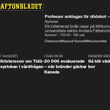
Professor anklagas för dödshot – s
Nyheter
Ett infekterad bråk rasar på Mittun
universitets rektor Anders Fällström
Nyheter
•
17.01.19
•
108 sek
Östersund
Masoud Kamali
Mittuniversitet
7 AUGUSTI
0:42
I DAG 05:56
0:38
DAGENS VÄD
Kristersson om Tidö-
20 000 evakuerade
Så blir väd
sprickan i vårdfrågan
– när bränder gäckar
bor
Kanada