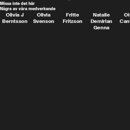
Missa inte det här
Några av våra medverkande
Olivia J
Olivia
Fritte
Natalie
Oi
Berntsson
Svenson
Fritzson
Demirian
Can
Genna