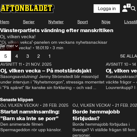
Logga in
Hem
Serier
Nyheter
Sport
Nöje
Livsstil
Vänsterpartiets vändning efter manskritiken
Oj, vilken vecka!
"Oj, vilken vekca"-panelen om veckans nyhetssnackisar
Se mer
Oj, vilken vecka!
•
18.01.19
•
3 min
5
4
3
2
1
SE ALLA
AVSNITT 11
•
21 NOV. 2025
22:00
AVSNITT 10
•
14
Oj, vilken vecka – På motståndsjakt
Oj, vilken v
Säsongsavslutning! Jenny Strömstedt blir missnöjd 
Kunskapskraschen
under intervjun i "Nyhetsmorgon", stressiga momentet 
väckte frågor – 
i "På spåret" får kanske sin förklaring – och vad 
Louvrenkupp? I s
drömmer egentligen Liberalerna om? I studion: Oisin 
Svenson.
Cantwell och Karin Pettersson.
Senaste klippen
OJ, VILKEN VECKA!
•
28 FEB. 2025
2:40
OJ, VILKEN VECKA!
•
21 FEB. 20
Startat namninsamling:
Borde hemmajobb
”Barn ska inte se porr”
förbjudas?
Den animerade filmen 
Borde hemmajobb förbjudas i 
Spermageddon rör upp känslor.
Sverige? Vi ställde frågan till fem 
personer.