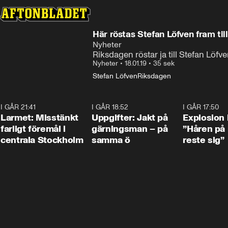
Här röstas Stefan Löfven fram til
Nyheter
Riksdagen röstar ja till Stefan Löfv
Nyheter
•
18.01.19
•
35 sek
Stefan Löfven
Riksdagen
I GÅR 21:41
0:35
I GÅR 18:52
0:33
I GÅR 17:50
Larmet: Misstänkt
Uppgifter: Jakt på
Explosion 
farligt föremål i
gärningsman – på
”Håren på
centrala Stockholm
samma ö
reste sig”