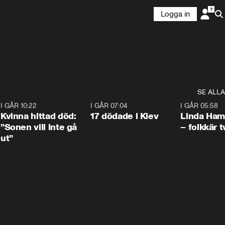
Logga in
SE ALLA
7
I GÅR 10:22
1:12
I GÅR 07:04
0:43
I GÅR 05:58
Kvinna hittad död:
17 dödade i Kiev
Linda Ham
”Sonen vill inte gå
– folkkär t
ut”