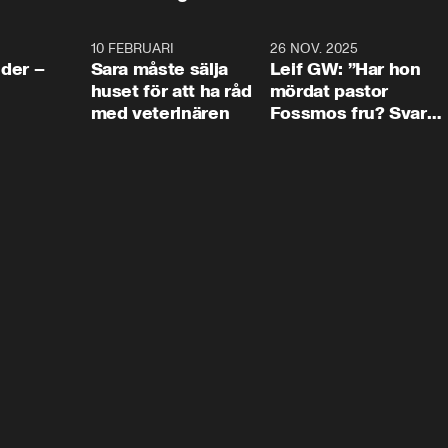
4:24
10 FEBRUARI
4:13
26 NOV. 2025
8:1
der –
Sara måste sälja
Leif GW: ”Har hon
huset för att ha råd
mördat pastor
med veterinären
Fossmos fru? Svar
nej.”