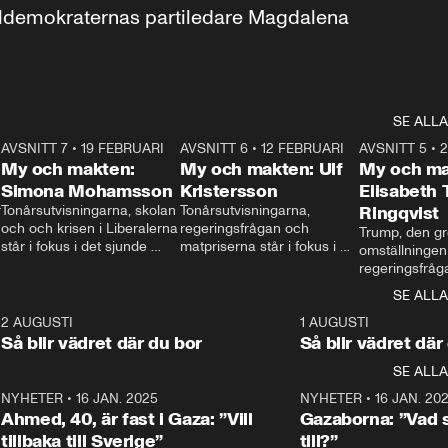
aldemokraternas partiledare Magdalena 
SE ALLA
7
AVSNITT 7
•
19 FEBRUARI
24:30
AVSNITT 6
•
12 FEBRUARI
27:30
AVSNITT 5
•
My och makten:
My och makten: Ulf
My och ma
Simona Mohamsson
Kristersson
Elisabeth
 
Tonårsutvisningarna, skolan 
Tonårsutvisningarna, 
Ringqvist
och och krisen i Liberalerna 
regeringsfrågan och 
Trump, den gr
står i fokus i det sjunde 
matpriserna står i fokus i 
omställningen
avsnittet av ”My och 
det sjätte avsnittet av ”My 
regeringsfråga
makten”. Se när 
och makten”. Se när 
centrum i det 
SE ALLA
Aftonbladets inrikespolitiska 
Aftonbladets inrikespolitiska 
avsnittet av ”
kommentator My 
kommentator My 
6
2 AUGUSTI
1:06
1 AUGUSTI
Makten”. Se nä
Rohwedder ställer 
Rohwedder ställer 
Så blir vädret där du bor
Så blir vädret där
Aftonbladets in
utbildnings- och 
statsminister Ulf Kristersson 
kommentator 
SE ALLA
integrationsminister Simona 
till svars.
Rohwedder stäl
Mohamsson till svars.
Centerpartiets
2
NYHETER
•
16 JAN. 2025
1:01
NYHETER
•
16 JAN. 20
Thand Ring till
Ahmed, 40, är fast i Gaza: ”Vill
Gazaborna: ”Vad s
tillbaka till Sverige”
till?”