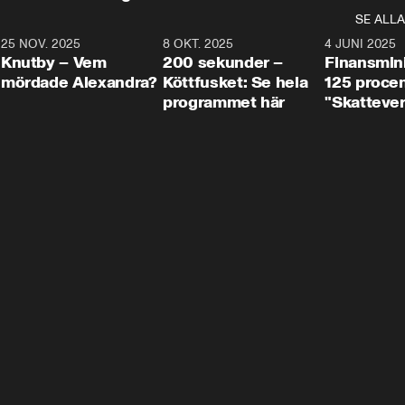
SE ALLA
3
25 NOV. 2025
31:05
8 OKT. 2025
4:29
4 JUNI 2025
Knutby – Vem
200 sekunder –
Finansmin
mördade Alexandra?
Köttfusket: Se hela
125 procent
programmet här
"Skattever
viktig uppg