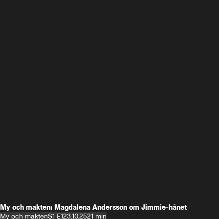
My och makten: Magdalena Andersson om Jimmie-hånet
My och makten
S1 E1
23.10.25
21 min