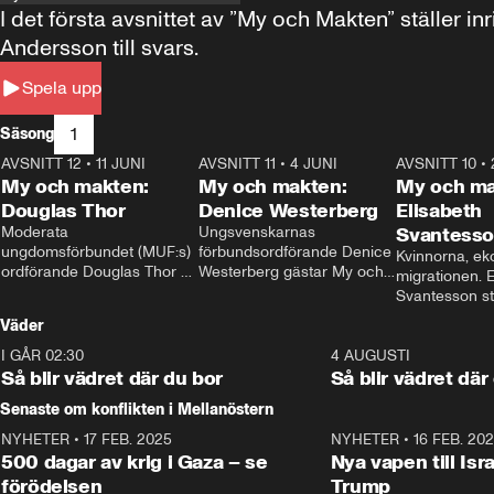
I det första avsnittet av ”My och Makten” ställe
Andersson till svars.
Spela upp
1
Säsong
AVSNITT 12
•
11 JUNI
26:27
AVSNITT 11
•
4 JUNI
23:40
AVSNITT 10
•
My och makten:
My och makten:
My och ma
Douglas Thor
Denice Westerberg
Elisabeth
Moderata 
Ungsvenskarnas 
Svantess
ungdomsförbundet (MUF:s) 
förbundsordförande Denice 
Kvinnorna, ek
ordförande Douglas Thor 
Westerberg gästar My och 
migrationen. E
gästar My och makten. I 
makten. I avsnittet 
Svantesson stäl
avsnittet diskuteras 
diskuteras migrationsfrågan 
när finansmini
Väder
tonårsutvisningarna och hur 
och hur SD ska locka 
Moderaterna ska locka 
kvinnliga väljare. 
I GÅR 02:30
1:06
4 AUGUSTI
väljare till valet i höst. 
Så blir vädret där du bor
Så blir vädret där
Senaste om konflikten i Mellanöstern
NYHETER
•
17 FEB. 2025
0:45
NYHETER
•
16 FEB. 20
500 dagar av krig i Gaza – se
Nya vapen till Isr
förödelsen
Trump