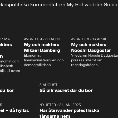
r inrikespolitiska kommentatorn My Rohwedder Soci
27 MAJ
3:51
AVSNITT 9
•
30 APRIL
24:00
AVSNITT 8
•
16 APRIL
25:1
kten:
My och makten:
My och makten:
Mikael Damberg
Nooshi Dadgostar
on
Ekonomin, 
V-ledaren Nooshi Dadgostar
finansministerrollen och 
pressas internt om 
onomin och 
demografikrisen. 
regeringsfrågan.

lisabeth 
Oppositionen ställs till svars 
I Aftonbladets 
ls till svars 
när Socialdemokraternas 
partiledarutfrågning ”My 
stern gästar 
Mikael Damberg gästar My 
och Makten” sätter hon ner 
My och Makten. 
och Makten. 
foten mot kritikerna:

1:06
3 AUGUSTI
1:0
– Vi ställer upp i val. Ska vi 
 du bor
Så blir vädret där du bor
vara med så sitter vi förstås 
25
1:22
NYHETER
•
21 JAN. 2025
0:5
ael – då hyllas
Här återvänder palestinska
fångarna hem