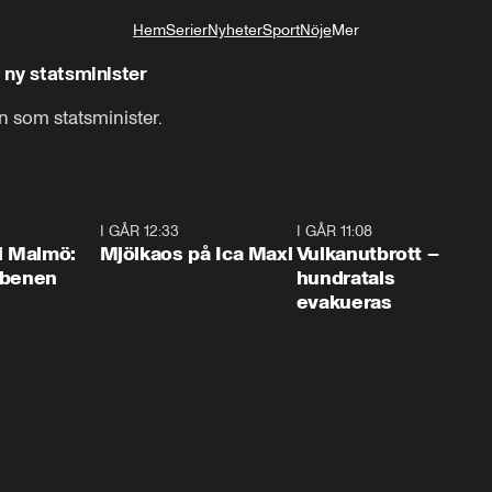
Hem
Serier
Nyheter
Sport
Nöje
Mer
Livsstil
l ny statsminister
en som statsminister.
1:10
I GÅR 12:33
0:24
I GÅR 11:08
0:2
i Malmö:
Mjölkaos på Ica Maxi
Vulkanutbrott –
 benen
hundratals
evakueras