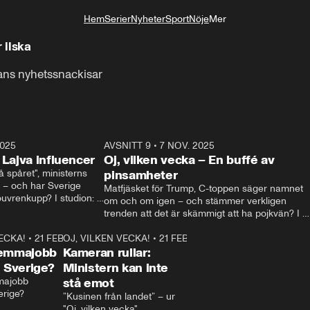
Hem
Serier
Nyheter
Sport
Nöje
Mer
Livsstil
 ilska
ans nyhetssnackisar
2025
21:14
AVSNITT 9
•
7 NOV. 2025
18:5
 Lajva influencer
Oj, vilken vecka – En buffé av
spåret", ministerns 
pinsamheter
 – och har Sverige 
Matfjäsket för Trump, C-toppen säger namnet 
uvrenkupp? I studion: 
om och om igen – och stämmer verkligen 
ia Svenson.
trenden att det är skämmigt att ha pojkvän? I 
studion: Oisin Cantwell och Robin Berglund.
VECKA!
•
21 FEB. 2025
1:03
OJ, VILKEN VECKA!
•
21 FEB. 2025
1:29
hemmajobb
Kameran rullar:
i Sverige?
Ministern kan inte
majobb 
stå emot
erige?
”Kusinen från landet” – ur 
"Oj, vilken vecka"