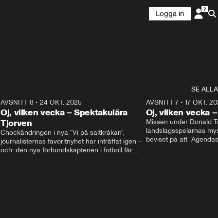
Logga in
SE ALLA
9
AVSNITT 8
•
24 OKT. 2025
20:48
AVSNITT 7
•
17 OKT. 20
Oj, vilken vecka – Spektakulära
Oj, vilken vecka 
Tjorven
Missen under Donald Tr
landslagsspelarnas mys
Chockändringen i nya ”Vi på saltkråkan”, 
beviset på att ”Agenda
journalisternas favoritnyhet har inträffat igen – 
partiledardebatt egentli
och: den nya förbundskaptenen i fotboll får 
I studion: Oisin Cantwe
beröm för sina språkkunskaper. I studion: Oisín 
Cantwell och Olivia Svenson.