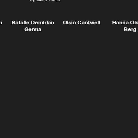
n
Natalie Demirian
Oisín Cantwell
Hanna Ol
Genna
Berg