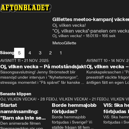
Gillettes meetoo-kampanj väcker
Oj, vilken vecka!
"Oj, vilken vecka"-panelen om veck
Oj, vilken vecka!
•
18.01.19
•
166 sek
Metoo
Gillette
5
4
3
2
1
Säsong
AVSNITT 11
•
21 NOV. 2025
22:00
AVSNITT 10
•
14 NOV. 
Oj, vilken vecka – På motståndsjakt
Oj, vilken vecka –
Säsongsavslutning! Jenny Strömstedt blir 
Kunskapskraschen i "På 
missnöjd under intervjun i "Nyhetsmorgon", 
pressträff väckte frågor
stressiga momentet i "På spåret" får kanske 
äntligen fått en egen Lo
sin förklaring – och vad drömmer egentligen 
Oisin Cantwell och Oliv
Liberalerna om? I studion: Oisin Cantwell och 
Senaste klippen
Karin Pettersson.
OJ, VILKEN VECKA!
•
28 FEB. 2025
2:40
OJ, VILKEN VECKA!
•
21 FEB. 2025
0:57
OJ, VILKEN 
Startat
Borde hemmajobb
Vi5: Ska 
namninsamling:
förbjudas?
förbjudas 
”Barn ska inte se
Borde hemmajobb 
Vi5: Ska hem
förbjudas i Sverige? Vi 
förbjudas i Sv
porr”
Den animerade filmen 
ställde frågan till fem 
Spermageddon rör upp 