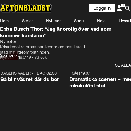
Logga in
Hem
Serier
Nyheter
Sport
Nöje
Livsstil
Ebba Busch Thor: “Jag är orolig över vad som
kommer hända nu”
Nyheter
Kristdemokraternas partiledare om resultatet i 
statsministeromröstningen.
Se mer
Nyheter
•
18.01.19
•
73 sek
SE ALLA
DAGENS VÄDER
•
I DAG 02:30
1:06
I GÅR 19:07
Så blir vädret där du bor
Dramatiska scenen – me
mirakulöst slut