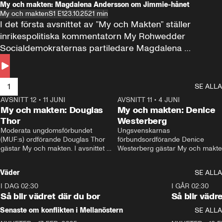
My och makten: Magdalena Andersson om Jimmie-hånet
My och makten
S1 E1
23.10.25
21 min
I det första avsnittet av ”My och Makten” ställer 
inrikespolitiska kommentatorn My Rohwedder 
Socialdemokraternas partiledare Magdalena 
Andersson till svars.
1
SE ALLA
AVSNITT 12
•
11 JUNI
26:27
AVSNITT 11
•
4 JUNI
2
My och makten: Douglas
My och makten: Denice
Thor
Westerberg
Moderata ungdomsförbundet 
Ungsvenskarnas 
(MUF:s) ordförande Douglas Thor 
förbundsordförande Denice 
gästar My och makten. I avsnittet 
Westerberg gästar My och makten.
diskuteras tonårsutvisningarna och 
avsnittet diskuteras migrationsfrå
hur Moderaterna ska locka väljare till 
och hur SD ska locka kvinnliga 
Väder
SE ALLA
valet i höst. 
väljare. 
I DAG 02:30
1:06
I GÅR 02:30
Så blir vädret där du bor
Så blir vädr
Senaste om konflikten i Mellanöstern
SE ALLA