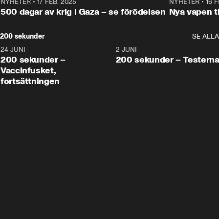
NYHETER
•
17 FEB. 2025
0:45
NYHETER
•
16 F
500 dagar av krig i Gaza – se förödelsen
Nya vapen ti
200 sekunder
SE ALLA
24 JUNI
5:00
2 JUNI
200 sekunder –
200 sekunder – Testern
Vaccinfusket,
fortsättningen