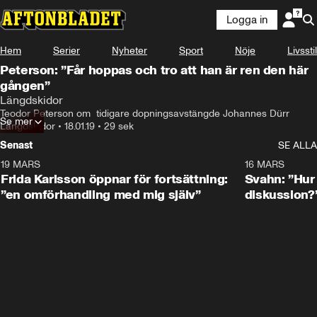
Logga in
Hem
Serier
Nyheter
Sport
Nöje
Livsstil
Peterson: ”Får hoppas och tro att han är ren den här
gången”
Längdskidor
Teodor Peterson om  tidigare dopningsavstängde Johannes Dürr
Se mer
Längdskidor
•
18.01.19
•
29 sek
Senast
SE ALLA
19 MARS
0:26
16 MARS
Frida Karlsson öppnar för fortsättning:
Svahn: ”Hur 
”en omförhandling med mig själv”
diskussion?