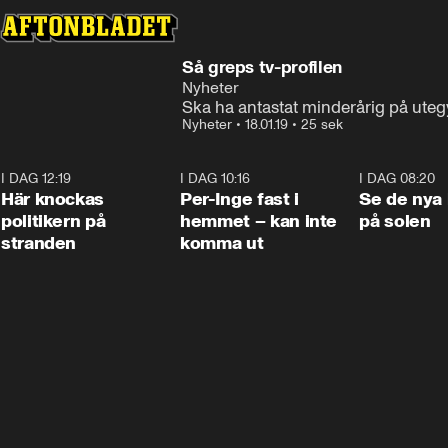
Så greps tv-profilen
Nyheter
Ska ha antastat minderårig på ute
Nyheter
•
18.01.19
•
25 sek
I DAG 12:19
0:45
I DAG 10:16
1:26
I DAG 08:20
Här knockas
Per-Inge fast i
Se de nya 
politikern på
hemmet – kan inte
på solen
stranden
komma ut