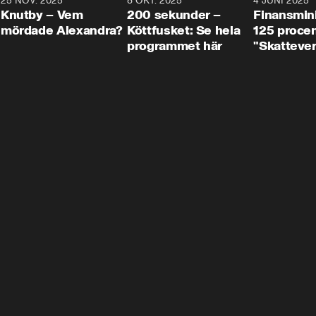
3
25 NOV. 2025
31:05
8 OKT. 2025
4:29
4 JUNI 2025
Knutby – Vem
200 sekunder –
Finansmin
mördade Alexandra?
Köttfusket: Se hela
125 procent
programmet här
"Skattever
viktig uppg