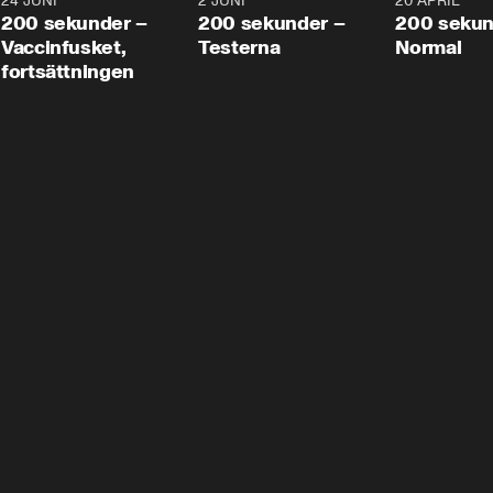
24 JUNI
5:00
2 JUNI
4:23
20 APRIL
200 sekunder –
200 sekunder –
200 sekun
Vaccinfusket,
Testerna
Normal
fortsättningen