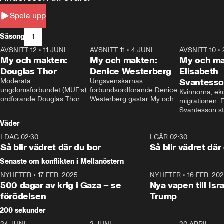
Spela upp
1
Säsong
AVSNITT 12
•
11 JUNI
26:27
AVSNITT 11
•
4 JUNI
23:40
AVSNITT 10
•
My och makten:
My och makten:
My och ma
Douglas Thor
Denice Westerberg
Elisabeth
Moderata 
Ungsvenskarnas 
Svantess
ungdomsförbundet (MUF:s) 
förbundsordförande Denice 
Kvinnorna, ek
ordförande Douglas Thor 
Westerberg gästar My och 
migrationen. E
gästar My och makten. I 
makten. I avsnittet 
Svantesson stäl
avsnittet diskuteras 
diskuteras migrationsfrågan 
när finansmini
Väder
tonårsutvisningarna och hur 
och hur SD ska locka 
Moderaterna ska locka 
kvinnliga väljare. 
I DAG 02:30
1:06
I GÅR 02:30
väljare till valet i höst. 
Så blir vädret där du bor
Så blir vädret där
Senaste om konflikten i Mellanöstern
NYHETER
•
17 FEB. 2025
0:45
NYHETER
•
16 FEB. 20
500 dagar av krig i Gaza – se
Nya vapen till Isr
förödelsen
Trump
200 sekunder