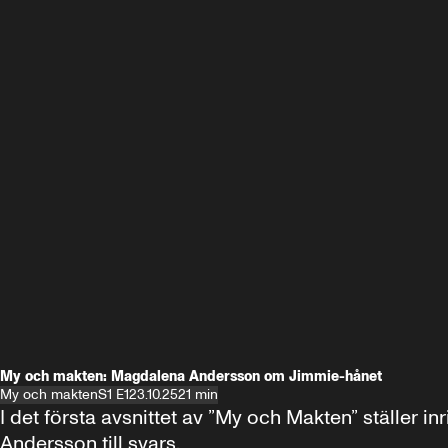
My och makten: Magdalena Andersson om Jimmie-hånet
My och makten
S1 E1
23.10.25
21 min
I det första avsnittet av ”My och Makten” ställe
Andersson till svars.