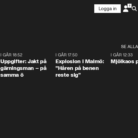
Logga in
SE ALLA
5
I GÅR 18:52
0:33
I GÅR 17:50
1:10
I GÅR 12:33
Uppgifter: Jakt på
Explosion i Malmö:
Mjölkaos p
gärningsman – på
”Håren på benen
samma ö
reste sig”