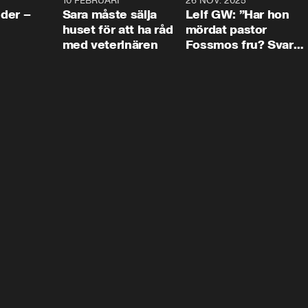
4:24
10 FEBRUARI
4:13
26 NOV. 2025
8:1
der –
Sara måste sälja
Leif GW: ”Har hon
huset för att ha råd
mördat pastor
med veterinären
Fossmos fru? Svar
nej.”