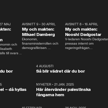
27 MAJ
3:51
AVSNITT 9
•
30 APRIL
24:00
AVSNITT 8
•
16 APRIL
25:1
kten:
My och makten:
My och makten:
Mikael Damberg
Nooshi Dadgostar
on
Ekonomin, 
V-ledaren Nooshi Dadgostar
finansministerrollen och 
pressas internt om 
onomin och 
demografikrisen. 
regeringsfrågan.

lisabeth 
Oppositionen ställs till svars 
I Aftonbladets 
ls till svars 
när Socialdemokraternas 
partiledarutfrågning ”My 
stern gästar 
Mikael Damberg gästar My 
och Makten” sätter hon ner 
My och Makten. 
och Makten. 
foten mot kritikerna:

1:06
4 AUGUSTI
1:0
– Vi ställer upp i val. Ska vi 
 du bor
Så blir vädret där du bor
vara med så sitter vi förstås 
25
1:22
NYHETER
•
21 JAN. 2025
0:5
ael – då hyllas
Här återvänder palestinska
fångarna hem