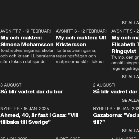
SE ALLA
7
AVSNITT 7
•
19 FEBRUARI
24:30
AVSNITT 6
•
12 FEBRUARI
27:30
AVSNITT 5
•
My och makten:
My och makten: Ulf
My och ma
Simona Mohamsson
Kristersson
Elisabeth
 
Tonårsutvisningarna, skolan 
Tonårsutvisningarna, 
Ringqvist
och och krisen i Liberalerna 
regeringsfrågan och 
Trump, den gr
står i fokus i det sjunde 
matpriserna står i fokus i 
omställningen
avsnittet av ”My och 
det sjätte avsnittet av ”My 
regeringsfråga
makten”. Se när 
och makten”. Se när 
centrum i det 
SE ALLA
Aftonbladets inrikespolitiska 
Aftonbladets inrikespolitiska 
avsnittet av ”
kommentator My 
kommentator My 
6
3 AUGUSTI
1:06
2 AUGUSTI
Makten”. Se nä
Rohwedder ställer 
Rohwedder ställer 
Så blir vädret där du bor
Så blir vädret där
Aftonbladets in
utbildnings- och 
statsminister Ulf Kristersson 
kommentator 
SE ALLA
integrationsminister Simona 
till svars.
Rohwedder stäl
Mohamsson till svars.
Centerpartiets
2
NYHETER
•
16 JAN. 2025
1:01
NYHETER
•
16 JAN. 20
Thand Ring till
Ahmed, 40, är fast i Gaza: ”Vill
Gazaborna: ”Vad s
tillbaka till Sverige”
till?”
SE ALLA