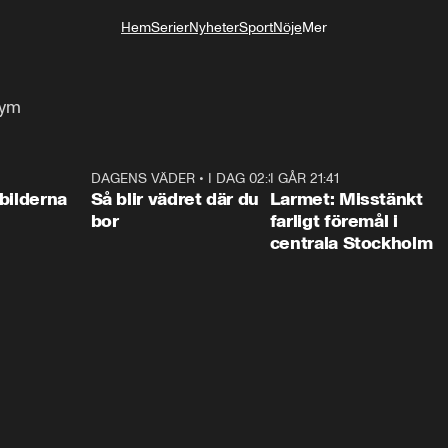
Hem
Serier
Nyheter
Sport
Nöje
Mer
Livsstil
gym
0:31
DAGENS VÄDER
•
I DAG 02:30
1:06
I GÅR 21:41
0:3
bilderna
Så blir vädret där du
Larmet: Misstänkt
bor
farligt föremål i
centrala Stockholm