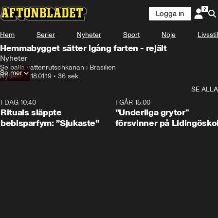
Logga in
Hem
Serier
Nyheter
Sport
Nöje
Livsstil
Hemmabygget sätter igång farten - rejält
Nyheter
Se balla vattenrutschkanan i Brasilien
Se mer
Nyheter
•
18.01.19
•
36 sek
SE ALLA
I DAG 10:40
1:01
I GÅR 15:00
Rituals släppte
”Underliga grytor"
bebisparfym: ”Sjukaste”
försvinner på Lidingösko