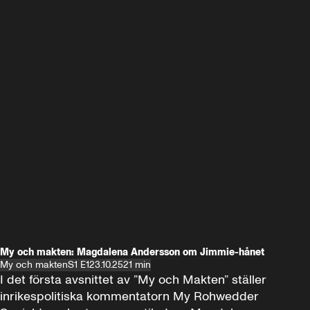
My och makten: Magdalena Andersson om Jimmie-hånet
My och makten
S1 E1
23.10.25
21 min
I det första avsnittet av ”My och Makten” ställer 
inrikespolitiska kommentatorn My Rohwedder 