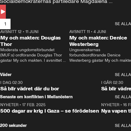
Socialdemokraternas partiledare Magdalena 
Andersson till svars.
1
SE ALLA
AVSNITT 12
•
11 JUNI
26:27
AVSNITT 11
•
4 JUNI
2
My och makten: Douglas
My och makten: Denice
Thor
Westerberg
Moderata ungdomsförbundet 
Ungsvenskarnas 
(MUF:s) ordförande Douglas Thor 
förbundsordförande Denice 
gästar My och makten. I avsnittet 
Westerberg gästar My och makten.
diskuteras tonårsutvisningarna och 
avsnittet diskuteras migrationsfrå
hur Moderaterna ska locka väljare till 
och hur SD ska locka kvinnliga 
Väder
SE ALLA
valet i höst. 
väljare. 
I DAG 02:30
1:06
I GÅR 02:30
Så blir vädret där du bor
Så blir vädr
Senaste om konflikten i Mellanöstern
SE ALLA
NYHETER
•
17 FEB. 2025
0:45
NYHETER
•
16 F
500 dagar av krig i Gaza – se förödelsen
Nya vapen ti
200 sekunder
SE ALLA