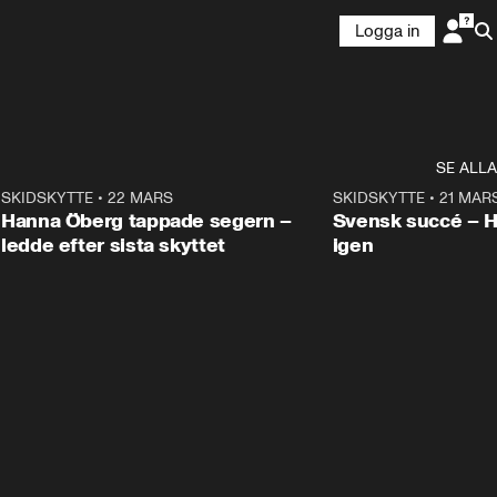
Logga in
SE ALLA
9
SKIDSKYTTE
•
22 MARS
0:55
SKIDSKYTTE
•
21 MAR
Hanna Öberg tappade segern –
Svensk succé – 
ledde efter sista skyttet
igen