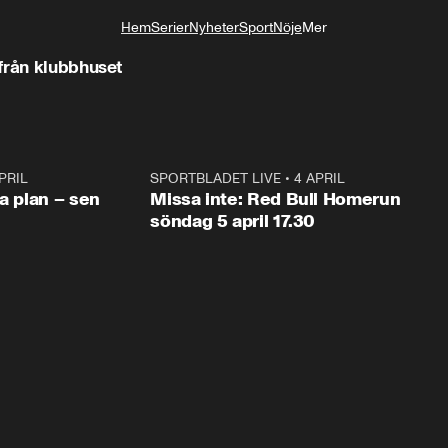
Hem
Serier
Nyheter
Sport
Nöje
Mer
Livsstil
från klubbhuset
PRIL
1:03
SPORTBLADET LIVE
•
4 APRIL
1:0
va plan – sen
Missa inte: Red Bull Homerun
söndag 5 april 17.30