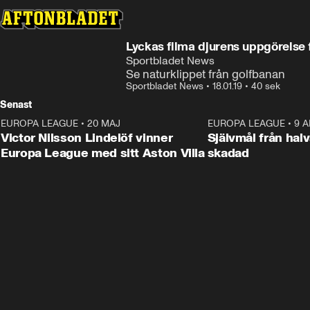
Lyckas filma djurens uppgörelse 
Sportbladet News
Se naturklippet från golfbanan
Sportbladet News
•
18.01.19
•
40 sek
Senast
EUROPA LEAGUE
•
20 MAJ
1:32
EUROPA LEAGUE
•
9 A
Victor Nilsson Lindelöf vinner
Självmål från hal
Europa League med sitt Aston Villa
skadad