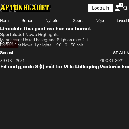
Logga in
Hem
Serier
Nyheter
Sport
Nöje
Livsstil
Lindelöfs fina gest när han ser barnet
Sportbladet News Highlights
Manchester United besegrade Brighton med 2–1
Se mer
Sportbladet News Highlights
•
19.01.19
•
58 sek
Senast
SE ALLA
29 OKT. 2021
4:11
29 OKT. 2021
Edlund gjorde 8 (!) mål för Villa Lidköping
Västerås kö