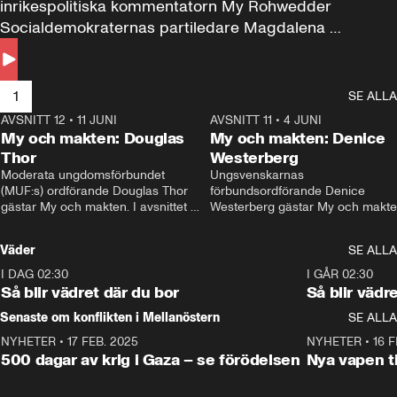
inrikespolitiska kommentatorn My Rohwedder 
Socialdemokraternas partiledare Magdalena 
Andersson till svars.
1
SE ALLA
AVSNITT 12
•
11 JUNI
26:27
AVSNITT 11
•
4 JUNI
2
My och makten: Douglas
My och makten: Denice
Thor
Westerberg
Moderata ungdomsförbundet 
Ungsvenskarnas 
(MUF:s) ordförande Douglas Thor 
förbundsordförande Denice 
gästar My och makten. I avsnittet 
Westerberg gästar My och makten.
diskuteras tonårsutvisningarna och 
avsnittet diskuteras migrationsfrå
hur Moderaterna ska locka väljare till 
och hur SD ska locka kvinnliga 
Väder
SE ALLA
valet i höst. 
väljare. 
I DAG 02:30
1:06
I GÅR 02:30
Så blir vädret där du bor
Så blir vädr
Senaste om konflikten i Mellanöstern
SE ALLA
NYHETER
•
17 FEB. 2025
0:45
NYHETER
•
16 F
500 dagar av krig i Gaza – se förödelsen
Nya vapen ti