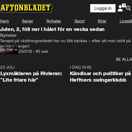
Logga in
Hem
Serier
Nyheter
Sport
Nöje
Livsstil
Julen, 2, föll ner i hålet för en vecka sedan
Nyheter
Tempot på räddningsarbetet har nu fått sänkas – efter att man stött på 
en hård bergart.
Se mer
Nyheter
•
20.01.19
•
85 sek
SE ALLA
23 JULI
2:02
I DAG 13:46
Lyxmäklaren på Rivieran:
Kändisar och politiker på
"Lite friare här"
Heffners swingerklubb