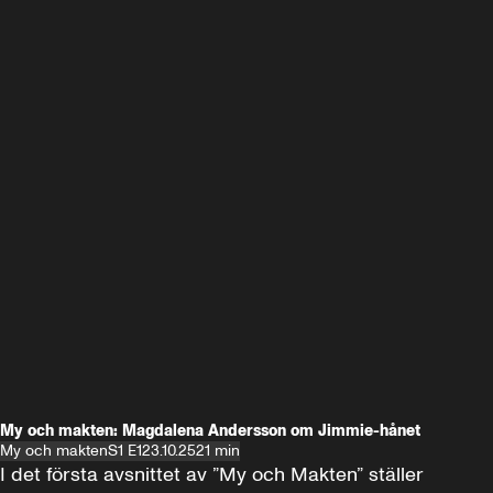
My och makten: Magdalena Andersson om Jimmie-hånet
My och makten
S1 E1
23.10.25
21 min
I det första avsnittet av ”My och Makten” ställer 