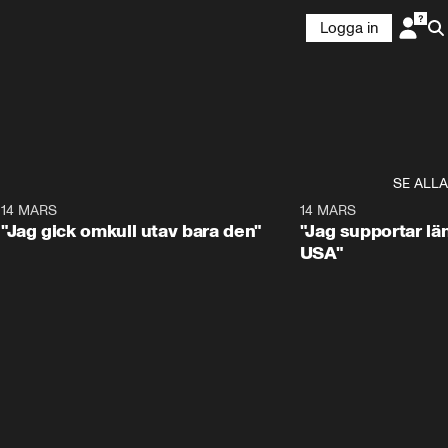
Logga in
Ladda om
SE ALLA
5
14 MARS
1:17
14 MARS
"Jag gick omkull utav bara den"
"Jag supportar lä
USA"