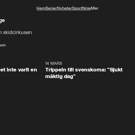
Hem
Serier
Nyheter
Sport
Nöje
Mer
Livsstil
ige
ån skidcirkusen
son
1:29
14 MARS
1:0
t inte varit en
Trippeln till svenskorna: "Sjukt
mäktig dag"