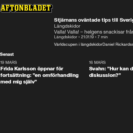
Något gick fel
Denna videofil kan inte spelas.
Stjärnans oväntade tips till Sver
Fel kod
:
232011
Längdskidor
Valla! Valla! – helgens snackisar fr
Längdskidor
•
21.01.19
•
7 min
Världscupen i längdskidor
Daniel Rickards
Senast
19 MARS
0:26
16 MARS
Frida Karlsson öppnar för
Svahn: ”Hur kan de
fortsättning: ”en omförhandling
diskussion?”
med mig själv”