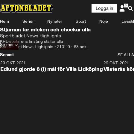
Logga in
Hem
Serier
Nyheter
Sport
Nöje
Livsstil
Stjärnan tar micken och chockar alla
Sportbladet News Highlights
KHL-spelarens finsång ställar alla
Se mer
Sportbladet News Highlights
•
21.01.19
•
63 sek
Senast
SE ALLA
29 OKT. 2021
4:11
29 OKT. 2021
Edlund gjorde 8 (!) mål för Villa Lidköping
Västerås kö