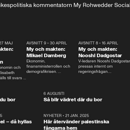
r inrikespolitiska kommentatorn My Rohwedder Soci
27 MAJ
3:51
AVSNITT 9
•
30 APRIL
24:00
AVSNITT 8
•
16 APRIL
25:1
kten:
My och makten:
My och makten:
Mikael Damberg
Nooshi Dadgostar
on
Ekonomin, 
V-ledaren Nooshi Dadgostar
finansministerrollen och 
pressas internt om 
onomin och 
demografikrisen. 
regeringsfrågan.

lisabeth 
Oppositionen ställs till svars 
I Aftonbladets 
ls till svars 
när Socialdemokraternas 
partiledarutfrågning ”My 
stern gästar 
Mikael Damberg gästar My 
och Makten” sätter hon ner 
My och Makten. 
och Makten. 
foten mot kritikerna:

1:06
6 AUGUSTI
1:0
– Vi ställer upp i val. Ska vi 
 du bor
Så blir vädret där du bor
vara med så sitter vi förstås 
25
1:22
NYHETER
•
21 JAN. 2025
0:5
ael – då hyllas
Här återvänder palestinska
fångarna hem