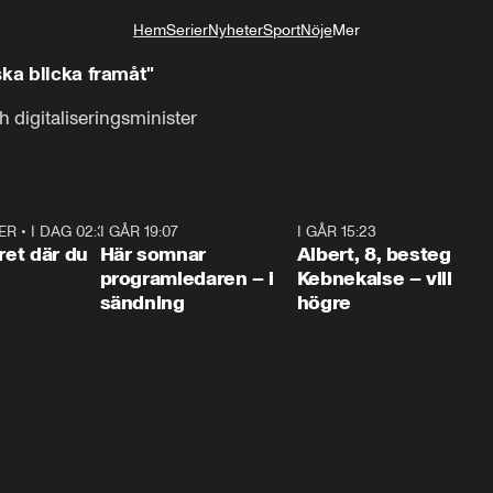
Hem
Serier
Nyheter
Sport
Nöje
Mer
Livsstil
ska blicka framåt"
 digitaliseringsminister
ER
•
I DAG 02:30
1:06
I GÅR 19:07
0:45
I GÅR 15:23
0:5
ret där du
Här somnar
Albert, 8, besteg
programledaren – i
Kebnekaise – vill
sändning
högre