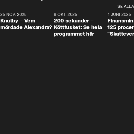
SE ALLA
3
25 NOV. 2025
31:05
8 OKT. 2025
4:29
4 JUNI 2025
Knutby – Vem
200 sekunder –
Finansmin
mördade Alexandra?
Köttfusket: Se hela
125 procent
programmet här
"Skattever
viktig uppg