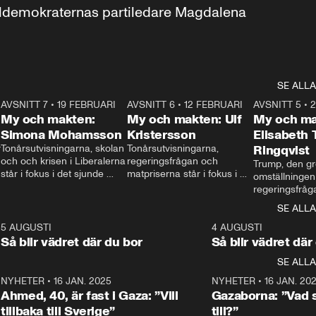
aldemokraternas partiledare Magdalena 
SE ALLA
7
AVSNITT 7
•
19 FEBRUARI
24:30
AVSNITT 6
•
12 FEBRUARI
27:30
AVSNITT 5
•
My och makten:
My och makten: Ulf
My och ma
Simona Mohamsson
Kristersson
Elisabeth
 
Tonårsutvisningarna, skolan 
Tonårsutvisningarna, 
Ringqvist
och och krisen i Liberalerna 
regeringsfrågan och 
Trump, den gr
står i fokus i det sjunde 
matpriserna står i fokus i 
omställningen
avsnittet av ”My och 
det sjätte avsnittet av ”My 
regeringsfråga
makten”. Se när 
och makten”. Se när 
centrum i det 
SE ALLA
Aftonbladets inrikespolitiska 
Aftonbladets inrikespolitiska 
avsnittet av ”
kommentator My 
kommentator My 
6
5 AUGUSTI
1:06
4 AUGUSTI
Makten”. Se nä
Rohwedder ställer 
Rohwedder ställer 
Så blir vädret där du bor
Så blir vädret där
Aftonbladets in
utbildnings- och 
statsminister Ulf Kristersson 
kommentator 
SE ALLA
integrationsminister Simona 
till svars.
Rohwedder stäl
Mohamsson till svars.
Centerpartiets
2
NYHETER
•
16 JAN. 2025
1:01
NYHETER
•
16 JAN. 20
Thand Ring till
Ahmed, 40, är fast i Gaza: ”Vill
Gazaborna: ”Vad s
tillbaka till Sverige”
till?”