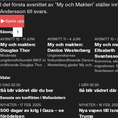
I det första avsnittet av ”My och Makten” ställe
Andersson till svars.
Spela upp
1
Säsong
AVSNITT 12
•
11 JUNI
26:27
AVSNITT 11
•
4 JUNI
23:40
AVSNITT 10
•
My och makten:
My och makten:
My och ma
Douglas Thor
Denice Westerberg
Elisabeth
Moderata 
Ungsvenskarnas 
Svantess
ungdomsförbundet (MUF:s) 
förbundsordförande Denice 
Kvinnorna, ek
ordförande Douglas Thor 
Westerberg gästar My och 
migrationen. E
gästar My och makten. I 
makten. I avsnittet 
Svantesson stäl
avsnittet diskuteras 
diskuteras migrationsfrågan 
när finansmini
Väder
tonårsutvisningarna och hur 
och hur SD ska locka 
Moderaterna ska locka 
kvinnliga väljare. 
I DAG 02:30
1:06
I GÅR 02:30
väljare till valet i höst. 
Så blir vädret där du bor
Så blir vädret där
Senaste om konflikten i Mellanöstern
NYHETER
•
17 FEB. 2025
0:45
NYHETER
•
16 FEB. 20
500 dagar av krig i Gaza – se
Nya vapen till Isr
förödelsen
Trump