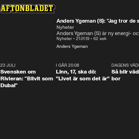
Anders Ygeman (S): "Jag tror de 
Nyheter
Anders Ygeman (S) är ny energi- och
Nyheter
•
21.01.19
•
62 sek
Anders Ygeman
23 JULI
1:42
I GÅR 20:08
4:36
DAGENS VÄD
Svensken om
Linn, 17, ska dö:
Så blir väd
Rivieran: "Blivit som
”Livet är som det är”
bor
Dubai"