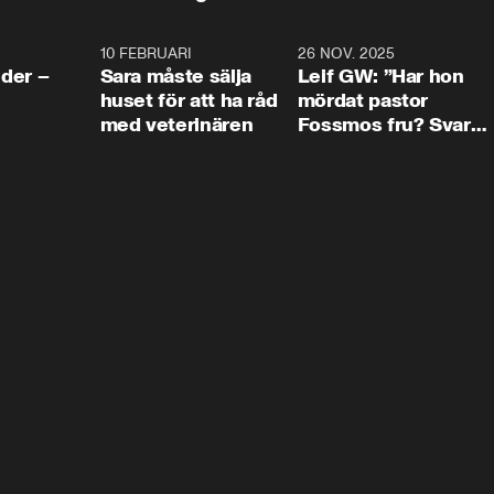
4:24
10 FEBRUARI
4:13
26 NOV. 2025
8:1
der –
Sara måste sälja
Leif GW: ”Har hon
huset för att ha råd
mördat pastor
med veterinären
Fossmos fru? Svar
nej.”