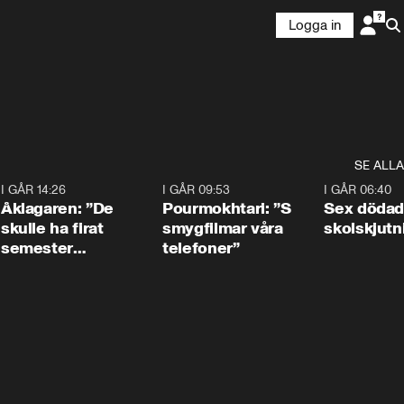
Logga in
SE ALLA
4
I GÅR 14:26
1:54
I GÅR 09:53
1:36
I GÅR 06:40
Åklagaren: ”De
Pourmokhtari: ”S
Sex dödad
skulle ha firat
smygfilmar våra
skolskjutn
semester
telefoner”
tillsammans”