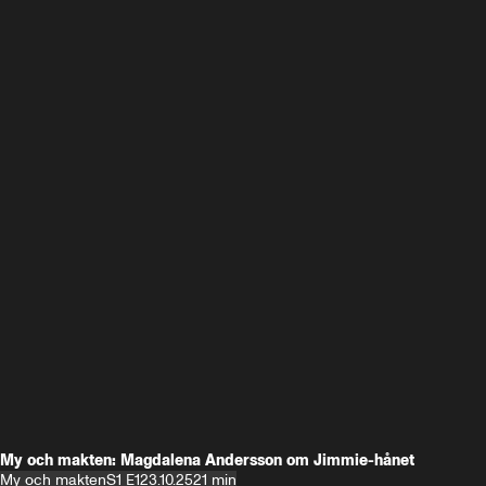
My och makten: Magdalena Andersson om Jimmie-hånet
My och makten
S1 E1
23.10.25
21 min