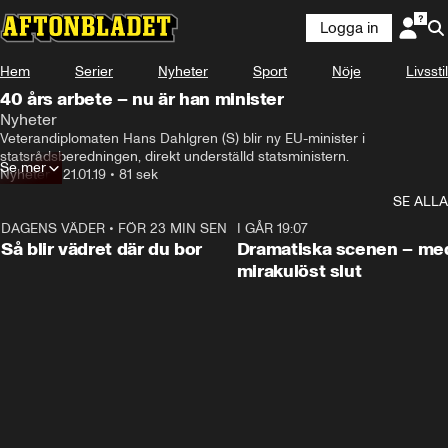
Logga in
Hem
Serier
Nyheter
Sport
Nöje
Livsstil
40 års arbete – nu är han minister
Nyheter
Veterandiplomaten Hans Dahlgren (S) blir ny EU-minister i 
statsrådsberedningen, direkt underställd statsministern.
Se mer
Nyheter
•
21.01.19
•
81 sek
SE ALLA
DAGENS VÄDER
•
FÖR 23 MIN SEN
1:06
I GÅR 19:07
Så blir vädret där du bor
Dramatiska scenen – me
mirakulöst slut