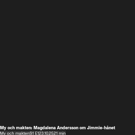
My och makten: Magdalena Andersson om Jimmie-hånet
My och makten
S1 E1
23.10.25
21 min