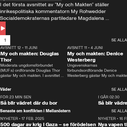
I det första avsnittet av ”My och Makten” ställer 
inrikespolitiska kommentatorn My Rohwedder 
Socialdemokraternas partiledare Magdalena 
Andersson till svars.
1
SE ALLA
AVSNITT 12
•
11 JUNI
26:27
AVSNITT 11
•
4 JUNI
2
My och makten: Douglas
My och makten: Denice
Thor
Westerberg
Moderata ungdomsförbundet 
Ungsvenskarnas 
(MUF:s) ordförande Douglas Thor 
förbundsordförande Denice 
gästar My och makten. I avsnittet 
Westerberg gästar My och makten.
diskuteras tonårsutvisningarna och 
avsnittet diskuteras migrationsfrå
hur Moderaterna ska locka väljare till 
och hur SD ska locka kvinnliga 
Väder
SE ALLA
valet i höst. 
väljare. 
FÖR 23 MIN SEN
1:06
I GÅR 02:30
Så blir vädret där du bor
Så blir vädr
Senaste om konflikten i Mellanöstern
SE ALLA
NYHETER
•
17 FEB. 2025
0:45
NYHETER
•
16 F
500 dagar av krig i Gaza – se förödelsen
Nya vapen ti