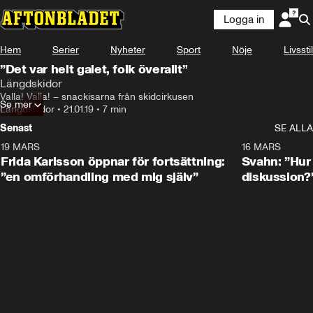
Logga in
Hem
Serier
Nyheter
Sport
Nöje
Livsstil
”Det var helt galet, folk överallt”
Längdskidor
Valla! Valla! – snackisarna från skidcirkusen
Se mer
Längdskidor
•
21.01.19
•
7 min
Senast
SE ALLA
19 MARS
0:26
16 MARS
Frida Karlsson öppnar för fortsättning:
Svahn: ”Hur 
”en omförhandling med mig själv”
diskussion?