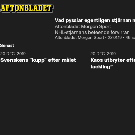
Vad pysslar egentligen stjärnan 
Aftonbladet Morgon Sport
NHL-stjärnans beteende förvirrar
Aftonbladet Morgon Sport
•
22.01.19
•
48 s
Senast
20 DEC. 2019
0:44
20 DEC. 2019
Svenskens "kupp" efter målet
Kaos utbryter efte
tackling”