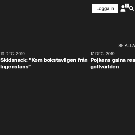
Logga in
SE ALLA
8
19 DEC. 2019
17 DEC. 2019
Skidsnack: ”Kom bokstavligen från
Pojkens galna rea
ingenstans”
golfvärlden