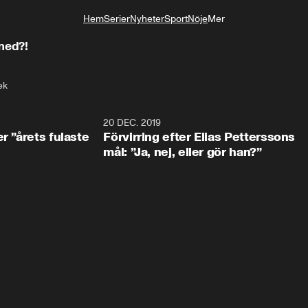
Hem
Serier
Nyheter
Sport
Nöje
Mer
Livsstil
med?!
ek
0:49
20 DEC. 2019
1:0
r ”årets fulaste
Förvirring efter Elias Petterssons
mål: ”Ja, nej, eller gör han?”