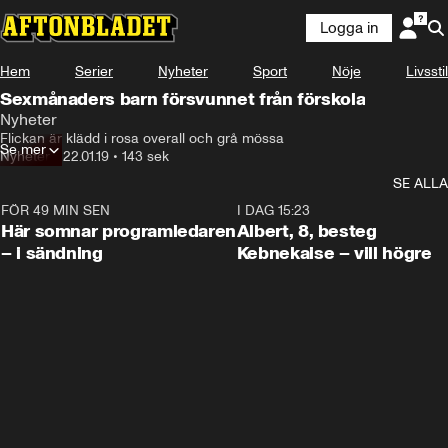
Logga in
Hem
Serier
Nyheter
Sport
Nöje
Livsstil
Sexmånaders barn försvunnet från förskola
Nyheter
Flickan är klädd i rosa overall och grå mössa
Se mer
Nyheter
•
22.01.19
•
143 sek
SE ALLA
FÖR 49 MIN SEN
0:45
I DAG 15:23
Här somnar programledaren
Albert, 8, besteg
– i sändning
Kebnekaise – vill högre