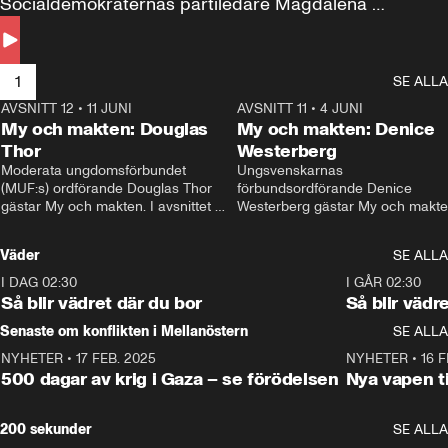
Socialdemokraternas partiledare Magdalena 
Andersson till svars.
1
SE ALLA
AVSNITT 12
•
11 JUNI
26:27
AVSNITT 11
•
4 JUNI
2
My och makten: Douglas
My och makten: Denice
Thor
Westerberg
Moderata ungdomsförbundet 
Ungsvenskarnas 
(MUF:s) ordförande Douglas Thor 
förbundsordförande Denice 
gästar My och makten. I avsnittet 
Westerberg gästar My och makten.
diskuteras tonårsutvisningarna och 
avsnittet diskuteras migrationsfrå
hur Moderaterna ska locka väljare till 
och hur SD ska locka kvinnliga 
Väder
SE ALLA
valet i höst. 
väljare. 
I DAG 02:30
1:06
I GÅR 02:30
Så blir vädret där du bor
Så blir vädr
Senaste om konflikten i Mellanöstern
SE ALLA
NYHETER
•
17 FEB. 2025
0:45
NYHETER
•
16 F
500 dagar av krig i Gaza – se förödelsen
Nya vapen ti
200 sekunder
SE ALLA