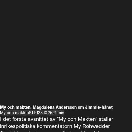
My och makten: Magdalena Andersson om Jimmie-hånet
My och makten
S1 E1
23.10.25
21 min
I det första avsnittet av ”My och Makten” ställer 
inrikespolitiska kommentatorn My Rohwedder 