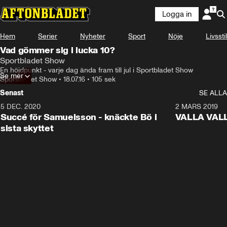
Logga in
Hem
Serier
Nyheter
Sport
Nöje
Livsstil
Vad gömmer sig i lucka 10?
Sportbladet Show
En höjdpunkt - varje dag ända fram till jul i Sportbladet Show
Se mer
Sportbladet Show
•
18.07.16
•
105 sek
Senast
SE ALLA
5 DEC. 2020
1:01
2 MARS 2019
Succé för Samuelsson - knäckte Bö i
VALLA VALLA:
sista skyttet