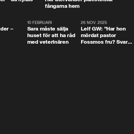
fångarna hem
4:24
10 FEBRUARI
4:13
26 NOV. 2025
8:1
der –
Sara måste sälja
Leif GW: ”Har hon
huset för att ha råd
mördat pastor
med veterinären
Fossmos fru? Svar
nej.”