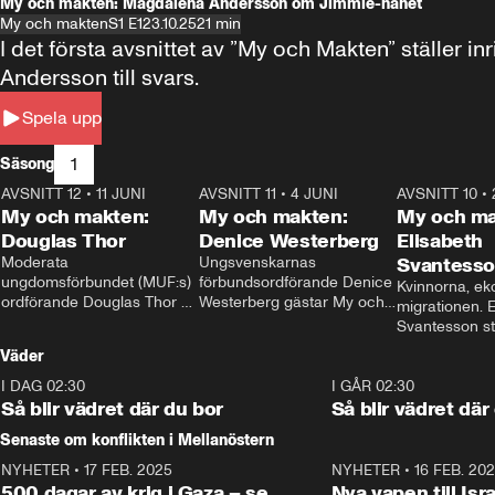
My och makten: Magdalena Andersson om Jimmie-hånet
My och makten
S1 E1
23.10.25
21 min
I det första avsnittet av ”My och Makten” ställe
Andersson till svars.
Spela upp
1
Säsong
AVSNITT 12
•
11 JUNI
26:27
AVSNITT 11
•
4 JUNI
23:40
AVSNITT 10
•
My och makten:
My och makten:
My och ma
Douglas Thor
Denice Westerberg
Elisabeth
Moderata 
Ungsvenskarnas 
Svantess
ungdomsförbundet (MUF:s) 
förbundsordförande Denice 
Kvinnorna, ek
ordförande Douglas Thor 
Westerberg gästar My och 
migrationen. E
gästar My och makten. I 
makten. I avsnittet 
Svantesson stäl
avsnittet diskuteras 
diskuteras migrationsfrågan 
när finansmini
Väder
tonårsutvisningarna och hur 
och hur SD ska locka 
Moderaterna ska locka 
kvinnliga väljare. 
I DAG 02:30
1:06
I GÅR 02:30
väljare till valet i höst. 
Så blir vädret där du bor
Så blir vädret där
Senaste om konflikten i Mellanöstern
NYHETER
•
17 FEB. 2025
0:45
NYHETER
•
16 FEB. 20
500 dagar av krig i Gaza – se
Nya vapen till Isr