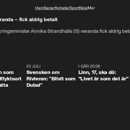
Hem
Serier
Nyheter
Sport
Nöje
Mer
Livsstil
anda – fick aldrig betalt
ringsminister Annika Strandhälls (S) veranda fick aldrig beta
1:24
23 JULI
1:42
I GÅR 20:08
4:3
n som
Svensken om
Linn, 17, ska dö:
llflyktsort
Rivieran: "Blivit som
”Livet är som det är”
atta
Dubai"