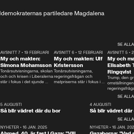
aldemokraternas partiledare Magdalena 
SE ALLA
7
AVSNITT 7
•
19 FEBRUARI
24:30
AVSNITT 6
•
12 FEBRUARI
27:30
AVSNITT 5
•
My och makten:
My och makten: Ulf
My och ma
Simona Mohamsson
Kristersson
Elisabeth
 
Tonårsutvisningarna, skolan 
Tonårsutvisningarna, 
Ringqvist
och och krisen i Liberalerna 
regeringsfrågan och 
Trump, den gr
står i fokus i det sjunde 
matpriserna står i fokus i 
omställningen
avsnittet av ”My och 
det sjätte avsnittet av ”My 
regeringsfråga
makten”. Se när 
och makten”. Se när 
centrum i det 
SE ALLA
Aftonbladets inrikespolitiska 
Aftonbladets inrikespolitiska 
avsnittet av ”
kommentator My 
kommentator My 
6
5 AUGUSTI
1:06
4 AUGUSTI
Makten”. Se nä
Rohwedder ställer 
Rohwedder ställer 
Så blir vädret där du bor
Så blir vädret där
Aftonbladets in
utbildnings- och 
statsminister Ulf Kristersson 
kommentator 
SE ALLA
integrationsminister Simona 
till svars.
Rohwedder stäl
Mohamsson till svars.
Centerpartiets
2
NYHETER
•
16 JAN. 2025
1:01
NYHETER
•
16 JAN. 20
Thand Ring till
Ahmed, 40, är fast i Gaza: ”Vill
Gazaborna: ”Vad s