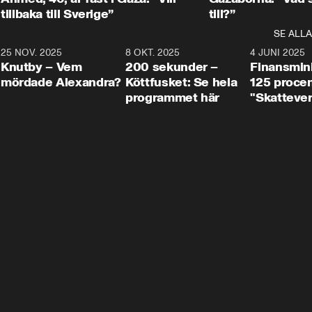
tillbaka till Sverige”
till?”
SE ALLA
3
25 NOV. 2025
31:05
8 OKT. 2025
4:29
4 JUNI 2025
Knutby – Vem
200 sekunder –
Finansmin
mördade Alexandra?
Köttfusket: Se hela
125 procent
programmet här
"Skattever
viktig uppg