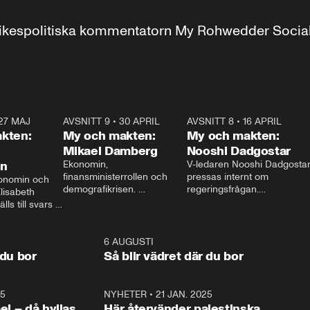
r inrikespolitiska kommentatorn My Rohwedder Soci
27 MAJ
3:51
AVSNITT 9
•
30 APRIL
24:00
AVSNITT 8
•
16 APRIL
25:1
kten:
My och makten:
My och makten:
Mikael Damberg
Nooshi Dadgostar
on
Ekonomin, 
V-ledaren Nooshi Dadgostar
finansministerrollen och 
pressas internt om 
onomin och 
demografikrisen. 
regeringsfrågan.

lisabeth 
Oppositionen ställs till svars 
I Aftonbladets 
ls till svars 
när Socialdemokraternas 
partiledarutfrågning ”My 
stern gästar 
Mikael Damberg gästar My 
och Makten” sätter hon ner 
My och Makten. 
och Makten. 
foten mot kritikerna:

1:06
6 AUGUSTI
1:0
– Vi ställer upp i val. Ska vi 
 du bor
Så blir vädret där du bor
vara med så sitter vi förstås 
25
1:22
NYHETER
•
21 JAN. 2025
0:5
ael – då hyllas
Här återvänder palestinska