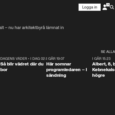
Logga in
lt – nu har arkitektbyrå lämnat in 
SE ALLA
6
DAGENS VÄDER
•
I DAG 02:30
1:06
I GÅR 19:07
0:45
I GÅR 15:23
Så blir vädret där du
Här somnar
Albert, 8,
bor
programledaren – i
Kebnekaise
sändning
högre