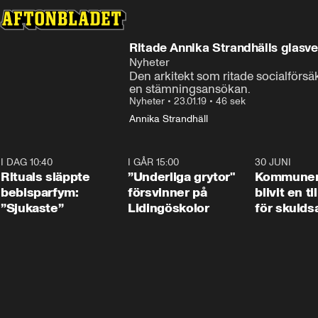
Ritade Annika Strandhälls glasver
Nyheter
Den arkitekt som ritade socialförsäk
en stämningsansökan.
Nyheter
•
23.01.19
•
46 sek
Annika Strandhäll
I DAG 10:40
1:01
I GÅR 15:00
1:07
30 JUNI
Rituals släppte
”Underliga grytor"
Kommune
bebisparfym:
försvinner på
blivit en ti
”Sjukaste”
Lidingöskolor
för skulds