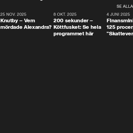
SE ALLA
3
25 NOV. 2025
31:05
8 OKT. 2025
4:29
4 JUNI 2025
Knutby – Vem
200 sekunder –
Finansmin
mördade Alexandra?
Köttfusket: Se hela
125 procent
programmet här
"Skattever
viktig uppg