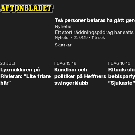
Två personer befaras ha gått geno
Nyheter
Ett stort räddningspådrag har satts 
Nyheter
•
23.01.19
•
115 sek
Skutskär
23 JULI
2:02
I DAG 13:46
0:55
I DAG 10:40
Lyxmäklaren på
Kändisar och
Rituals sl
Rivieran: "Lite friare
politiker på Heffners
bebisparf
här"
swingerklubb
”Sjukaste”