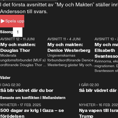
I det första avsnittet av ”My och Makten” ställe
Andersson till svars.
Spela upp
1
Säsong
AVSNITT 12
•
11 JUNI
26:27
AVSNITT 11
•
4 JUNI
23:40
AVSNITT 10
•
My och makten:
My och makten:
My och ma
Douglas Thor
Denice Westerberg
Elisabeth
Moderata 
Ungsvenskarnas 
Svantess
ungdomsförbundet (MUF:s) 
förbundsordförande Denice 
Kvinnorna, ek
ordförande Douglas Thor 
Westerberg gästar My och 
migrationen. E
gästar My och makten. I 
makten. I avsnittet 
Svantesson stäl
avsnittet diskuteras 
diskuteras migrationsfrågan 
när finansmini
Väder
tonårsutvisningarna och hur 
och hur SD ska locka 
Moderaterna ska locka 
kvinnliga väljare. 
I DAG 02:30
1:06
I GÅR 02:30
väljare till valet i höst. 
Så blir vädret där du bor
Så blir vädret där
Senaste om konflikten i Mellanöstern
NYHETER
•
17 FEB. 2025
0:45
NYHETER
•
16 FEB. 20
500 dagar av krig i Gaza – se
Nya vapen till Isr
förödelsen
Trump