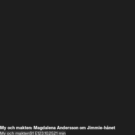
My och makten: Magdalena Andersson om Jimmie-hånet
My och makten
S1 E1
23.10.25
21 min