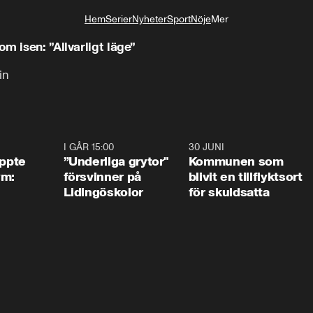
Hem
Serier
Nyheter
Sport
Nöje
Mer
Livsstil
m isen: ”Allvarligt läge”
in
1:01
I GÅR 15:00
1:07
30 JUNI
1:2
äppte
”Underliga grytor"
Kommunen som
ym:
försvinner på
blivit en tillflyktsort
Lidingöskolor
för skuldsatta