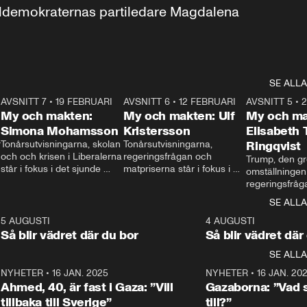
aldemokraternas partiledare Magdalena 
SE ALLA
7
AVSNITT 7
•
19 FEBRUARI
24:30
AVSNITT 6
•
12 FEBRUARI
27:30
AVSNITT 5
•
My och makten:
My och makten: Ulf
My och ma
Simona Mohamsson
Kristersson
Elisabeth
 
Tonårsutvisningarna, skolan 
Tonårsutvisningarna, 
Ringqvist
och och krisen i Liberalerna 
regeringsfrågan och 
Trump, den gr
står i fokus i det sjunde 
matpriserna står i fokus i 
omställningen
avsnittet av ”My och 
det sjätte avsnittet av ”My 
regeringsfråga
makten”. Se när 
och makten”. Se när 
centrum i det 
SE ALLA
Aftonbladets inrikespolitiska 
Aftonbladets inrikespolitiska 
avsnittet av ”
kommentator My 
kommentator My 
6
5 AUGUSTI
1:06
4 AUGUSTI
Makten”. Se nä
Rohwedder ställer 
Rohwedder ställer 
Så blir vädret där du bor
Så blir vädret där
Aftonbladets in
utbildnings- och 
statsminister Ulf Kristersson 
kommentator 
SE ALLA
integrationsminister Simona 
till svars.
Rohwedder stäl
Mohamsson till svars.
Centerpartiets
2
NYHETER
•
16 JAN. 2025
1:01
NYHETER
•
16 JAN. 20
Thand Ring till
Ahmed, 40, är fast i Gaza: ”Vill
Gazaborna: ”Vad s
tillbaka till Sverige”
till?”