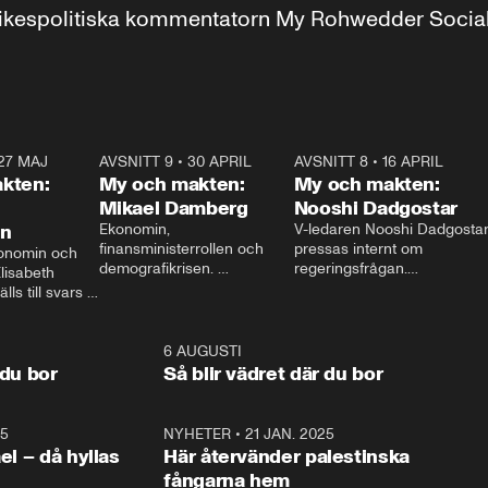
r inrikespolitiska kommentatorn My Rohwedder Soci
27 MAJ
3:51
AVSNITT 9
•
30 APRIL
24:00
AVSNITT 8
•
16 APRIL
25:1
kten:
My och makten:
My och makten:
Mikael Damberg
Nooshi Dadgostar
on
Ekonomin, 
V-ledaren Nooshi Dadgostar
finansministerrollen och 
pressas internt om 
onomin och 
demografikrisen. 
regeringsfrågan.

lisabeth 
Oppositionen ställs till svars 
I Aftonbladets 
ls till svars 
när Socialdemokraternas 
partiledarutfrågning ”My 
stern gästar 
Mikael Damberg gästar My 
och Makten” sätter hon ner 
My och Makten. 
och Makten. 
foten mot kritikerna:

1:06
6 AUGUSTI
1:0
– Vi ställer upp i val. Ska vi 
 du bor
Så blir vädret där du bor
vara med så sitter vi förstås 
25
1:22
NYHETER
•
21 JAN. 2025
0:5
ael – då hyllas
Här återvänder palestinska
fångarna hem