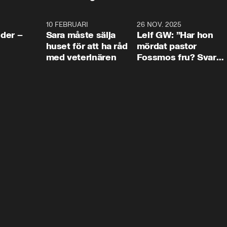
4:24
10 FEBRUARI
4:13
26 NOV. 2025
8:1
der –
Sara måste sälja
Leif GW: ”Har hon
huset för att ha råd
mördat pastor
med veterinären
Fossmos fru? Svar
nej.”