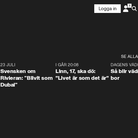
Logga in
SE ALLA
4
23 JULI
1:42
I GÅR 20:08
4:36
DAGENS VÄD
Svensken om
Linn, 17, ska dö:
Så blir väd
Rivieran: "Blivit som
”Livet är som det är”
bor
Dubai"