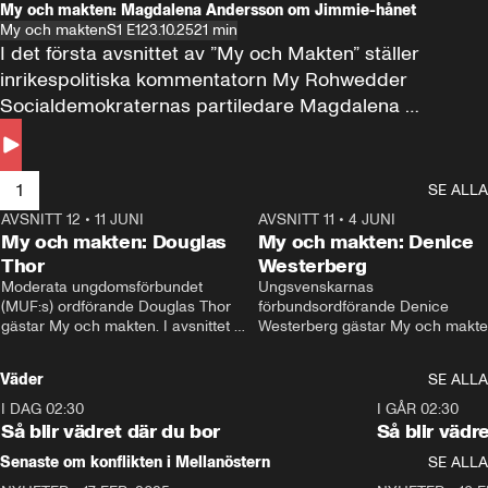
My och makten: Magdalena Andersson om Jimmie-hånet
My och makten
S1 E1
23.10.25
21 min
I det första avsnittet av ”My och Makten” ställer 
inrikespolitiska kommentatorn My Rohwedder 
Socialdemokraternas partiledare Magdalena 
Andersson till svars.
1
SE ALLA
AVSNITT 12
•
11 JUNI
26:27
AVSNITT 11
•
4 JUNI
2
My och makten: Douglas
My och makten: Denice
Thor
Westerberg
Moderata ungdomsförbundet 
Ungsvenskarnas 
(MUF:s) ordförande Douglas Thor 
förbundsordförande Denice 
gästar My och makten. I avsnittet 
Westerberg gästar My och makten.
diskuteras tonårsutvisningarna och 
avsnittet diskuteras migrationsfrå
hur Moderaterna ska locka väljare till 
och hur SD ska locka kvinnliga 
Väder
SE ALLA
valet i höst. 
väljare. 
I DAG 02:30
1:06
I GÅR 02:30
Så blir vädret där du bor
Så blir vädr
Senaste om konflikten i Mellanöstern
SE ALLA