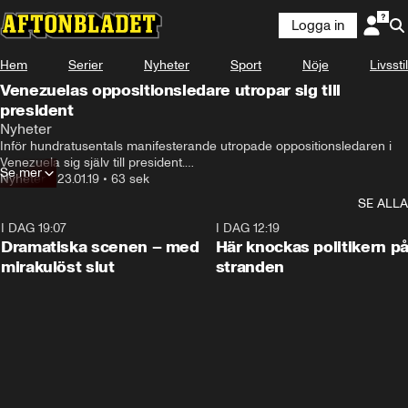
Logga in
Hem
Serier
Nyheter
Sport
Nöje
Livsstil
Venezuelas oppositionsledare utropar sig till
president
Nyheter
Inför hundratusentals manifesterande utropade oppositionsledaren i 
Venezuela sig själv till president.

Se mer
Trump erkände omgående Guaidó som Venezuelas nya president.

Nyheter
•
23.01.19
•
63 sek
President Maduro bröt diplomatiska relationer med USA och ger 
SE ALLA
amerikansk personal 72 timmar att lämna Venezuela.
I DAG 19:07
0:42
I DAG 12:19
Dramatiska scenen – med
Här knockas politikern p
mirakulöst slut
stranden