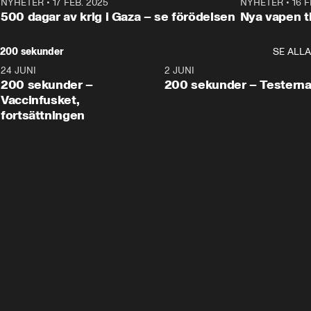
NYHETER
•
17 FEB. 2025
0:45
NYHETER
•
16 F
500 dagar av krig i Gaza – se förödelsen
Nya vapen ti
200 sekunder
SE ALLA
24 JUNI
5:00
2 JUNI
200 sekunder –
200 sekunder – Testern
Vaccinfusket,
fortsättningen