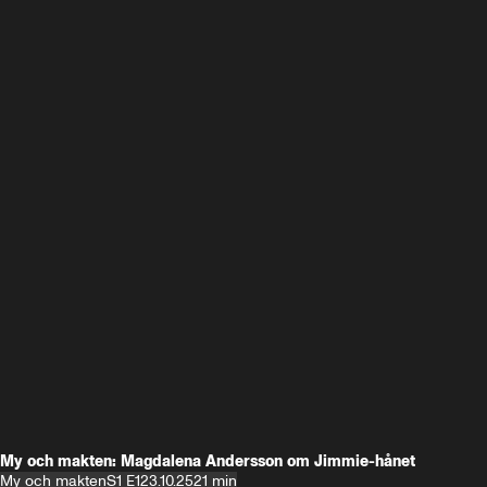
My och makten: Magdalena Andersson om Jimmie-hånet
My och makten
S1 E1
23.10.25
21 min