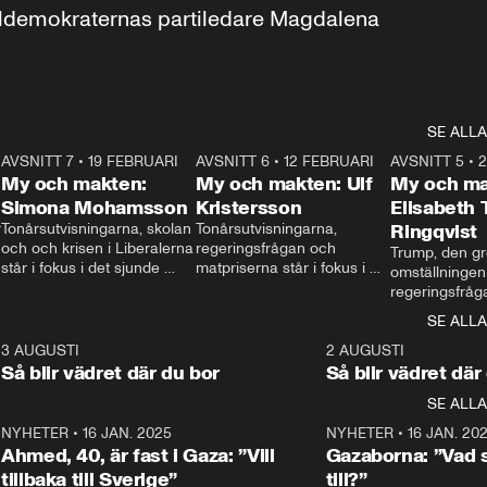
aldemokraternas partiledare Magdalena 
SE ALLA
7
AVSNITT 7
•
19 FEBRUARI
24:30
AVSNITT 6
•
12 FEBRUARI
27:30
AVSNITT 5
•
My och makten:
My och makten: Ulf
My och ma
Simona Mohamsson
Kristersson
Elisabeth
 
Tonårsutvisningarna, skolan 
Tonårsutvisningarna, 
Ringqvist
och och krisen i Liberalerna 
regeringsfrågan och 
Trump, den gr
står i fokus i det sjunde 
matpriserna står i fokus i 
omställningen
avsnittet av ”My och 
det sjätte avsnittet av ”My 
regeringsfråga
makten”. Se när 
och makten”. Se när 
centrum i det 
SE ALLA
Aftonbladets inrikespolitiska 
Aftonbladets inrikespolitiska 
avsnittet av ”
kommentator My 
kommentator My 
6
3 AUGUSTI
1:06
2 AUGUSTI
Makten”. Se nä
Rohwedder ställer 
Rohwedder ställer 
Så blir vädret där du bor
Så blir vädret där
Aftonbladets in
utbildnings- och 
statsminister Ulf Kristersson 
kommentator 
SE ALLA
integrationsminister Simona 
till svars.
Rohwedder stäl
Mohamsson till svars.
Centerpartiets
2
NYHETER
•
16 JAN. 2025
1:01
NYHETER
•
16 JAN. 20
Thand Ring till
Ahmed, 40, är fast i Gaza: ”Vill
Gazaborna: ”Vad s
tillbaka till Sverige”
till?”