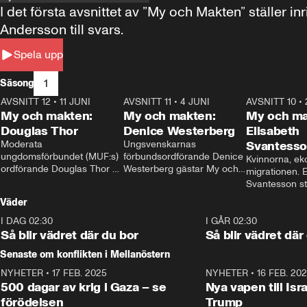
I det första avsnittet av ”My och Makten” ställe
Andersson till svars.
Spela upp
1
Säsong
AVSNITT 12
•
11 JUNI
26:27
AVSNITT 11
•
4 JUNI
23:40
AVSNITT 10
•
My och makten:
My och makten:
My och ma
Douglas Thor
Denice Westerberg
Elisabeth
Moderata 
Ungsvenskarnas 
Svantess
ungdomsförbundet (MUF:s) 
förbundsordförande Denice 
Kvinnorna, ek
ordförande Douglas Thor 
Westerberg gästar My och 
migrationen. E
gästar My och makten. I 
makten. I avsnittet 
Svantesson stäl
avsnittet diskuteras 
diskuteras migrationsfrågan 
när finansmini
Väder
tonårsutvisningarna och hur 
och hur SD ska locka 
Moderaterna ska locka 
kvinnliga väljare. 
I DAG 02:30
1:06
I GÅR 02:30
väljare till valet i höst. 
Så blir vädret där du bor
Så blir vädret där
Senaste om konflikten i Mellanöstern
NYHETER
•
17 FEB. 2025
0:45
NYHETER
•
16 FEB. 20
500 dagar av krig i Gaza – se
Nya vapen till Isr
förödelsen
Trump