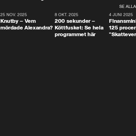
SE ALLA
3
25 NOV. 2025
31:05
8 OKT. 2025
4:29
4 JUNI 2025
Knutby – Vem
200 sekunder –
Finansmin
mördade Alexandra?
Köttfusket: Se hela
125 procent
programmet här
"Skattever
viktig uppg