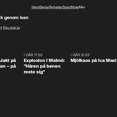
Hem
Serier
Nyheter
Sport
Nöje
Mer
Livsstil
k genom isen
id Skutskär
0:33
I GÅR 17:50
1:10
I GÅR 12:33
0:2
 Jakt på
Explosion i Malmö:
Mjölkaos på Ica Maxi
an – på
”Håren på benen
reste sig”