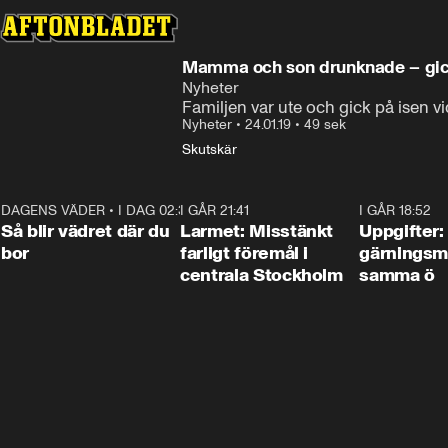
Mamma och son drunknade – gic
Nyheter
Familjen var ute och gick på isen v
Nyheter
•
24.01.19
•
49 sek
Skutskär
DAGENS VÄDER
•
I DAG 02:30
1:06
I GÅR 21:41
0:35
I GÅR 18:52
Så blir vädret där du
Larmet: Misstänkt
Uppgifter:
bor
farligt föremål i
gärningsm
centrala Stockholm
samma ö