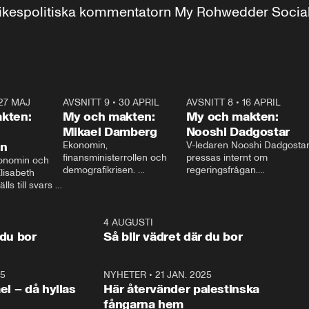
r inrikespolitiska kommentatorn My Rohwedder Soci
27 MAJ
3:51
AVSNITT 9
•
30 APRIL
24:00
AVSNITT 8
•
16 APRIL
25:1
kten:
My och makten:
My och makten:
Mikael Damberg
Nooshi Dadgostar
on
Ekonomin, 
V-ledaren Nooshi Dadgostar
finansministerrollen och 
pressas internt om 
onomin och 
demografikrisen. 
regeringsfrågan.

lisabeth 
Oppositionen ställs till svars 
I Aftonbladets 
ls till svars 
när Socialdemokraternas 
partiledarutfrågning ”My 
stern gästar 
Mikael Damberg gästar My 
och Makten” sätter hon ner 
My och Makten. 
och Makten. 
foten mot kritikerna:

1:06
4 AUGUSTI
1:0
– Vi ställer upp i val. Ska vi 
 du bor
Så blir vädret där du bor
vara med så sitter vi förstås 
25
1:22
NYHETER
•
21 JAN. 2025
0:5
ael – då hyllas
Här återvänder palestinska
fångarna hem