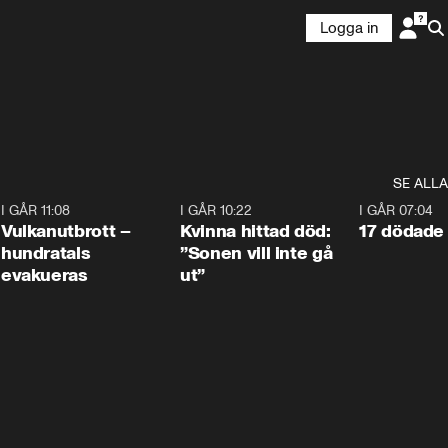
Logga in
SE ALLA
4
I GÅR 11:08
0:27
I GÅR 10:22
1:12
I GÅR 07:04
Vulkanutbrott –
Kvinna hittad död:
17 dödade 
hundratals
”Sonen vill inte gå
evakueras
ut”