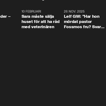
4:24
10 FEBRUARI
4:13
26 NOV. 2025
8:1
der –
Sara måste sälja
Leif GW: ”Har hon
huset för att ha råd
mördat pastor
med veterinären
Fossmos fru? Svar
nej.”