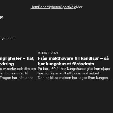
Hem
Serier
Nyheter
Sport
Nöje
Mer
Livsstil
ge
n
ngahuset
4:06
15 OKT. 2021
4:2
gligheter – hat,
Från makthavare till kändisar – så
virring
har kungahuset förändrats
t tv-serier och film om 
På bara 60 år har kungahuset gått från djupa 
n hur sann är till 
hovnigningar – till att jobba mot näthat. 

ågan har nått ända till 
Den politiska makten har tagits ifrån kungen, 
nien.  Filmatiseringarna 
och kungligheterna försöker istället att hitta 
och hat till 
nya sätt att vara relevanta. Välgörenhet, att 
t svenska kungahuset 
lyfta viktiga frågor och agera förebild är vägen 
 svenska kungaserier 
som vårat kungahus har valt. 

Men eftersom att varje ny regent själv 
bestämmer sin roll kan kungahuset komma att 
fortsätta förändras – för att följa med tiden.