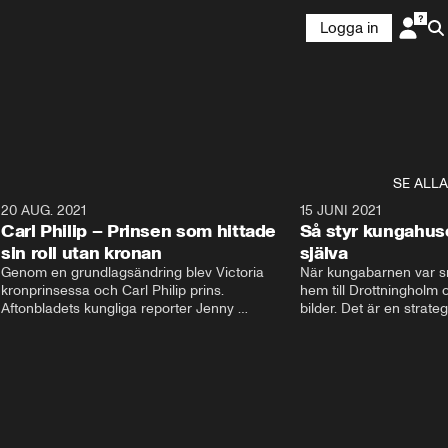
Logga in
SE ALLA
5
20 AUG. 2021
3:35
15 JUNI 2021
Carl Philip – Prinsen som hittade
Så styr kungahus
sin roll utan kronan
själva
Genom en grundlagsändring blev Victoria  
När kungabarnen var sm
kronprinsessa och Carl Philip prins. 
hem till Drottningholm oc
Aftonbladets kungliga reporter Jenny 
bilder. Det är en strate
Alexandersson och kungliga experten Sara 
avlägsen i dag. Nu styrs
Ericsson berättar om prins Carl Philips liv och 
Instagram och Facebook
han väg att finna sin roll utan kronan. De 
Kungahusets sociala med
berättar om hans stora intresse och hur han 
skyltfönster ut mot folk
fick sin kärlek Sofia.
pr. Följarna får en känsl
men kom ihåg att bakom
dessa konton finns en st