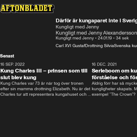
Därför är kungaparet inte i Sveri
Kungligt med Jenny
Kungligt med Jenny Alexandersso
Kungligt med Jenny
•
24.01.19
•
34 sek
Carl XVI Gustaf
Drottning Silvia
Svenska ku
Senast
16 SEP. 2022
3:40
16 DEC. 2021
Kung Charles III – prinsen som till
Serieboom om kun
slut blev kung
förståelse och för
Kung Charles var 73 år när tog över tronen 
Aldrig förr har så mycke
efter sin mamma drottning Elizabeth. Nu är det 
kungligheter skapats. Me
Charles tur att representera kungahuset och 
exempel ”The Crown”? Fr
Storbritannien och sätta sin egen prägel på 
ministernivå i Storbritan
den kungliga rollen.
har både gett förståelse 
kungligheterna. Och de
kommer inte undan: två
är på gång.