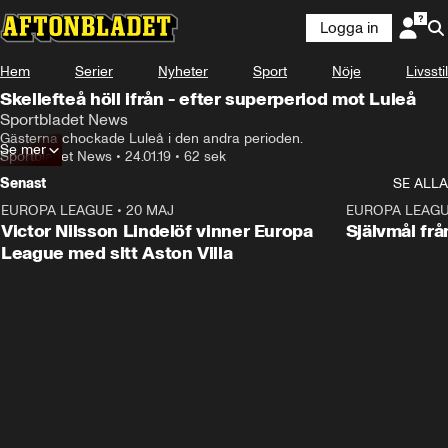
Logga in
Hem
Serier
Nyheter
Sport
Nöje
Livsstil
Skellefteå höll ifrån - efter superperiod mot Luleå
Sportbladet News
Gästerna chockade Luleå i den andra perioden.
Se mer
Sportbladet News
•
24.01.19
•
62 sek
Senast
SE ALLA
EUROPA LEAGUE
•
20 MAJ
1:32
EUROPA LEAG
Victor Nilsson Lindelöf vinner Europa
Självmål frå
League med sitt Aston Villa