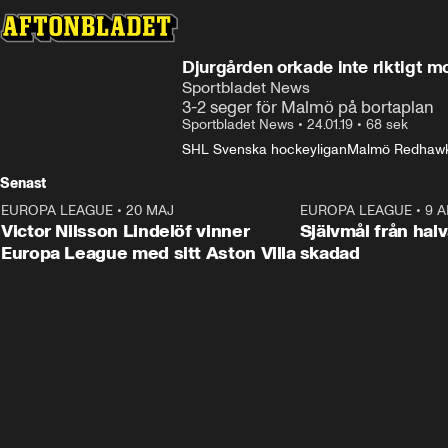
Djurgården orkade inte riktigt 
Sportbladet News
3-2 seger för Malmö på bortaplan
Sportbladet News
•
24.01.19
•
68 sek
SHL Svenska hockeyligan
Malmö Redhaw
Senast
EUROPA LEAGUE
•
20 MAJ
1:32
EUROPA LEAGUE
•
9 A
Victor Nilsson Lindelöf vinner
Självmål från hal
Europa League med sitt Aston Villa
skadad