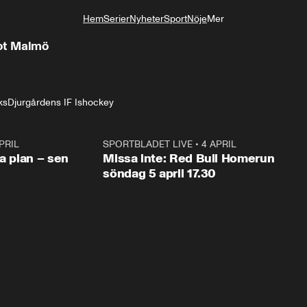
Hem
Serier
Nyheter
Sport
Nöje
Mer
Livsstil
mot Malmö
ks
Djurgårdens IF Ishockey
PRIL
1:03
SPORTBLADET LIVE
•
4 APRIL
1:0
va plan – sen
Missa inte: Red Bull Homerun
söndag 5 april 17.30