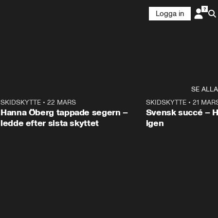
Logga in
SE ALLA
9
SKIDSKYTTE
•
22 MARS
0:55
SKIDSKYTTE
•
21 MAR
Hanna Öberg tappade segern –
Svensk succé – 
ledde efter sista skyttet
igen