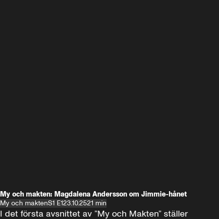
My och makten: Magdalena Andersson om Jimmie-hånet
My och makten
S1 E1
23.10.25
21 min
I det första avsnittet av ”My och Makten” ställer 