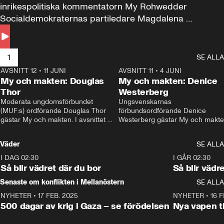
inrikespolitiska kommentatorn My Rohwedder 
Socialdemokraternas partiledare Magdalena 
Andersson till svars.
1
SE ALLA
AVSNITT 12
•
11 JUNI
26:27
AVSNITT 11
•
4 JUNI
2
My och makten: Douglas
My och makten: Denice
Thor
Westerberg
Moderata ungdomsförbundet 
Ungsvenskarnas 
(MUF:s) ordförande Douglas Thor 
förbundsordförande Denice 
gästar My och makten. I avsnittet 
Westerberg gästar My och makten.
diskuteras tonårsutvisningarna och 
avsnittet diskuteras migrationsfrå
hur Moderaterna ska locka väljare till 
och hur SD ska locka kvinnliga 
Väder
SE ALLA
valet i höst. 
väljare. 
I DAG 02:30
1:06
I GÅR 02:30
Så blir vädret där du bor
Så blir vädr
Senaste om konflikten i Mellanöstern
SE ALLA
NYHETER
•
17 FEB. 2025
0:45
NYHETER
•
16 F
500 dagar av krig i Gaza – se förödelsen
Nya vapen ti