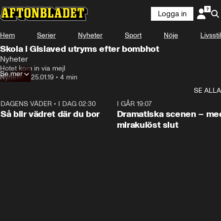
Logga in
Hem
Serier
Nyheter
Sport
Nöje
Livsstil
Skola i Gislaved utryms efter bombhot
Nyheter
Hotet kom in via mejl
Se mer
Nyheter
•
25.01.19
•
4 min
SE ALLA
DAGENS VÄDER
•
I DAG 02:30
1:06
I GÅR 19:07
Så blir vädret där du bor
Dramatiska scenen – me
mirakulöst slut