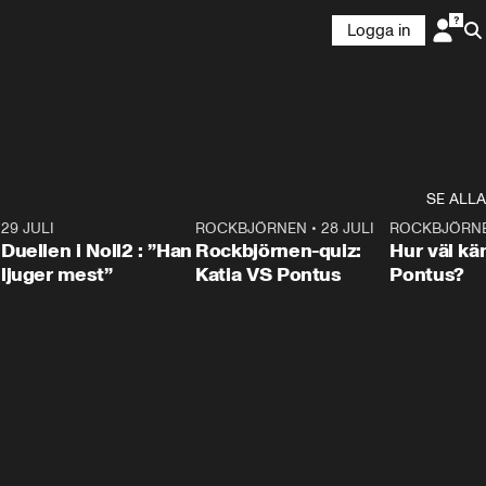
Logga in
SE ALLA
9
29 JULI
0:47
ROCKBJÖRNEN
•
28 JULI
0:15
ROCKBJÖRN
Duellen i Noll2 : ”Han
Rockbjörnen-quiz:
Hur väl kä
ljuger mest”
Katia VS Pontus
Pontus?