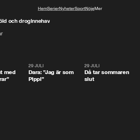
Hem
Serier
Nyheter
Sport
Nöje
Mer
Livsstil
töld och droginnehav
ar
1:02
29 JULI
0:41
29 JULI
0:3
at med
Dara: ”Jag är som
Då tar sommaren
rar”
Pippi”
slut