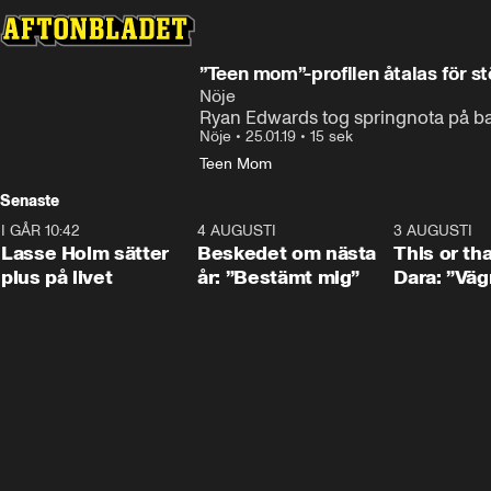
”Teen mom”-profilen åtalas för s
Nöje
Ryan Edwards tog springnota på b
Nöje
•
25.01.19
•
15 sek
Teen Mom
Senaste
I GÅR 10:42
1:04
4 AUGUSTI
0:24
3 AUGUSTI
Lasse Holm sätter
Beskedet om nästa
This or th
plus på livet
år: ”Bestämt mig”
Dara: ”Väg