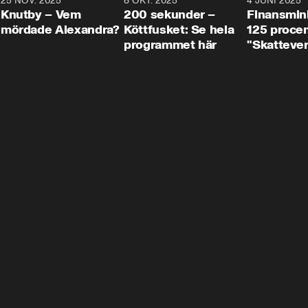
3
25 NOV. 2025
31:05
8 OKT. 2025
4:29
4 JUNI 2025
Knutby – Vem
200 sekunder –
Finansmin
mördade Alexandra?
Köttfusket: Se hela
125 procent
programmet här
"Skattever
viktig uppg