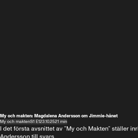
My och makten: Magdalena Andersson om Jimmie-hånet
My och makten
S1 E1
23.10.25
21 min
I det första avsnittet av ”My och Makten” ställe
Andersson till svars.