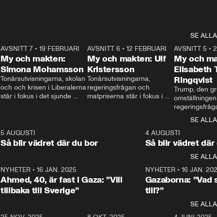
SE ALLA
7
AVSNITT 7
•
19 FEBRUARI
24:30
AVSNITT 6
•
12 FEBRUARI
27:30
AVSNITT 5
•
My och makten:
My och makten: Ulf
My och ma
Simona Mohamsson
Kristersson
Elisabeth
 
Tonårsutvisningarna, skolan 
Tonårsutvisningarna, 
Ringqvist
och och krisen i Liberalerna 
regeringsfrågan och 
Trump, den gr
står i fokus i det sjunde 
matpriserna står i fokus i 
omställningen
avsnittet av ”My och 
det sjätte avsnittet av ”My 
regeringsfråga
makten”. Se när 
och makten”. Se när 
centrum i det 
SE ALLA
Aftonbladets inrikespolitiska 
Aftonbladets inrikespolitiska 
avsnittet av ”
kommentator My 
kommentator My 
6
5 AUGUSTI
1:06
4 AUGUSTI
Makten”. Se nä
Rohwedder ställer 
Rohwedder ställer 
Så blir vädret där du bor
Så blir vädret där
Aftonbladets in
utbildnings- och 
statsminister Ulf Kristersson 
kommentator 
SE ALLA
integrationsminister Simona 
till svars.
Rohwedder stäl
Mohamsson till svars.
Centerpartiets
2
NYHETER
•
16 JAN. 2025
1:01
NYHETER
•
16 JAN. 20
Thand Ring till
Ahmed, 40, är fast i Gaza: ”Vill
Gazaborna: ”Vad s
tillbaka till Sverige”
till?”
SE ALLA