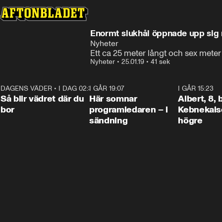
Enormt slukhål öppnade upp sig 
Nyheter
Ett ca 25 meter långt och sex meter
Nyheter
•
25.01.19
•
41 sek
DAGENS VÄDER
•
I DAG 02:30
1:06
I GÅR 19:07
0:45
I GÅR 15:23
Så blir vädret där du
Här somnar
Albert, 8,
bor
programledaren – i
Kebnekaise
sändning
högre