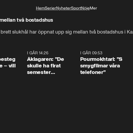
Hem
Serier
Nyheter
Sport
Nöje
Mer
Livsstil
mellan två bostadshus
 brett slukhål har öppnat upp sig mellan två bostadshus i Kal
0:54
I GÅR 14:26
1:54
I GÅR 09:53
1:3
 besteg
Åklagaren: ”De
Pourmokhtari: ”S
 – vill
skulle ha firat
smygfilmar våra
semester
telefoner”
tillsammans”