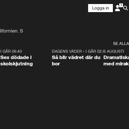
Logga in
ifornien. S
SE ALLA
6
I GÅR 06:40
0:47
DAGENS VÄDER
•
I GÅR 02:30
1:06
6 AUGUSTI
Sex dödade i
Så blir vädret där du
Dramatisk
skolskjutning
bor
med miraku