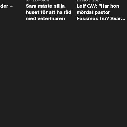
4:24
10 FEBRUARI
4:13
26 NOV. 2025
8:1
der –
Sara måste sälja
Leif GW: ”Har hon
huset för att ha råd
mördat pastor
med veterinären
Fossmos fru? Svar
nej.”