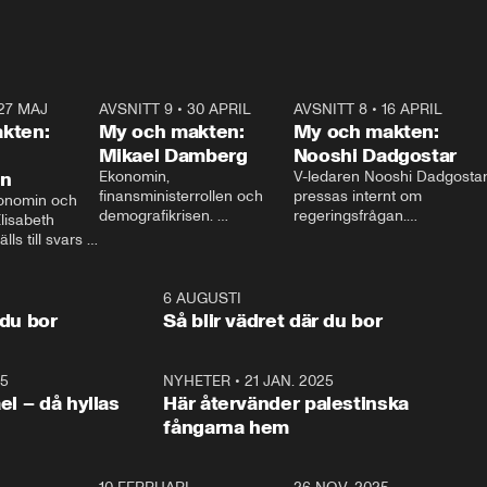
27 MAJ
3:51
AVSNITT 9
•
30 APRIL
24:00
AVSNITT 8
•
16 APRIL
25:1
kten:
My och makten:
My och makten:
Mikael Damberg
Nooshi Dadgostar
on
Ekonomin, 
V-ledaren Nooshi Dadgostar
finansministerrollen och 
pressas internt om 
onomin och 
demografikrisen. 
regeringsfrågan.

lisabeth 
Oppositionen ställs till svars 
I Aftonbladets 
ls till svars 
när Socialdemokraternas 
partiledarutfrågning ”My 
stern gästar 
Mikael Damberg gästar My 
och Makten” sätter hon ner 
My och Makten. 
och Makten. 
foten mot kritikerna:

1:06
6 AUGUSTI
1:0
– Vi ställer upp i val. Ska vi 
 du bor
Så blir vädret där du bor
vara med så sitter vi förstås 
25
1:22
NYHETER
•
21 JAN. 2025
0:5
ael – då hyllas
Här återvänder palestinska
fångarna hem