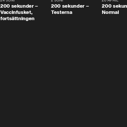
24 JUNI
5:00
2 JUNI
4:23
20 APRIL
200 sekunder –
200 sekunder –
200 sekun
Vaccinfusket,
Testerna
Normal
fortsättningen