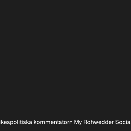
r inrikespolitiska kommentatorn My Rohwedder Soci