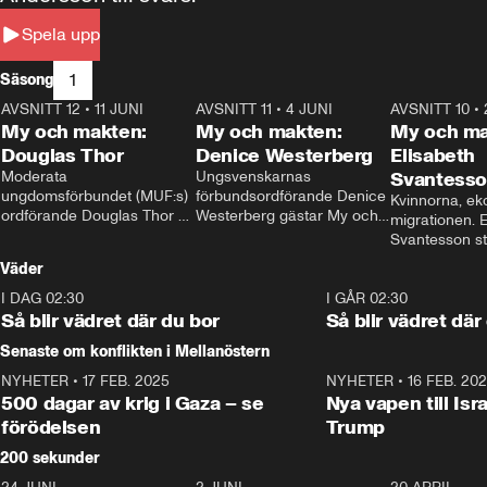
Spela upp
1
Säsong
AVSNITT 12
•
11 JUNI
26:27
AVSNITT 11
•
4 JUNI
23:40
AVSNITT 10
•
My och makten:
My och makten:
My och ma
Douglas Thor
Denice Westerberg
Elisabeth
Moderata 
Ungsvenskarnas 
Svantess
ungdomsförbundet (MUF:s) 
förbundsordförande Denice 
Kvinnorna, ek
ordförande Douglas Thor 
Westerberg gästar My och 
migrationen. E
gästar My och makten. I 
makten. I avsnittet 
Svantesson stäl
avsnittet diskuteras 
diskuteras migrationsfrågan 
när finansmini
Väder
tonårsutvisningarna och hur 
och hur SD ska locka 
Moderaterna ska locka 
kvinnliga väljare. 
I DAG 02:30
1:06
I GÅR 02:30
väljare till valet i höst. 
Så blir vädret där du bor
Så blir vädret där
Senaste om konflikten i Mellanöstern
NYHETER
•
17 FEB. 2025
0:45
NYHETER
•
16 FEB. 20
500 dagar av krig i Gaza – se
Nya vapen till Isr
förödelsen
Trump
200 sekunder