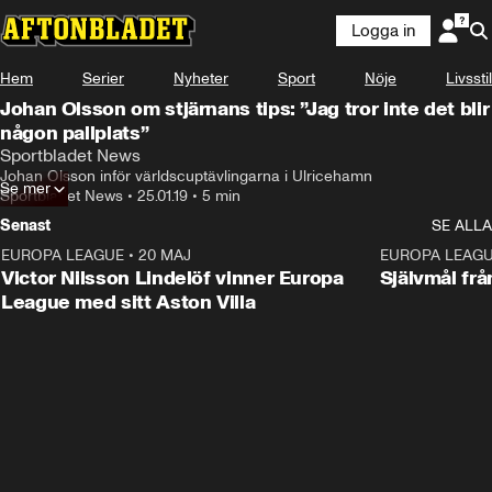
Logga in
Hem
Serier
Nyheter
Sport
Nöje
Livsstil
Johan Olsson om stjärnans tips: ”Jag tror inte det blir
någon pallplats”
Sportbladet News
Johan Olsson inför världscuptävlingarna i Ulricehamn
Se mer
Sportbladet News
•
25.01.19
•
5 min
Senast
SE ALLA
EUROPA LEAGUE
•
20 MAJ
1:32
EUROPA LEAG
Victor Nilsson Lindelöf vinner Europa
Självmål frå
League med sitt Aston Villa