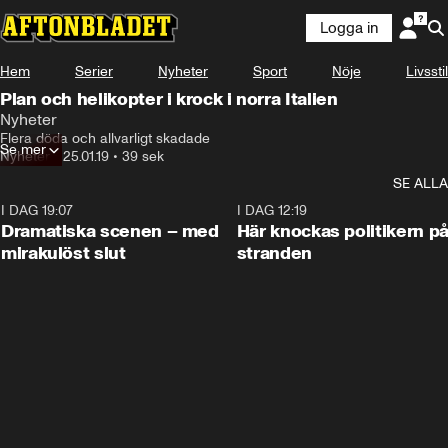
Logga in
Hem
Serier
Nyheter
Sport
Nöje
Livsstil
Plan och helikopter i krock i norra Italien
Nyheter
Flera döda och allvarligt skadade
Se mer
Nyheter
•
25.01.19
•
39 sek
SE ALLA
I DAG 19:07
0:42
I DAG 12:19
Dramatiska scenen – med
Här knockas politikern p
mirakulöst slut
stranden