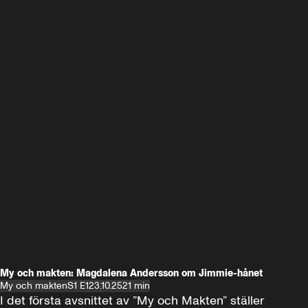
My och makten: Magdalena Andersson om Jimmie-hånet
My och makten
S1 E1
23.10.25
21 min
I det första avsnittet av ”My och Makten” ställer 