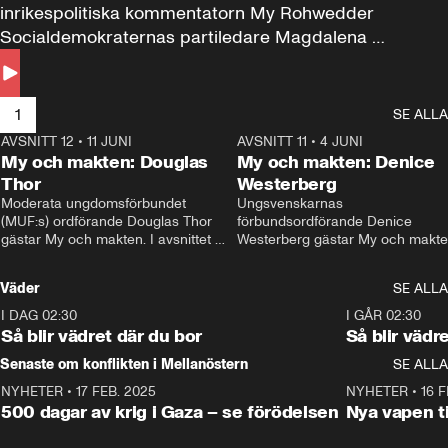
inrikespolitiska kommentatorn My Rohwedder 
Socialdemokraternas partiledare Magdalena 
Andersson till svars.
1
SE ALLA
AVSNITT 12
•
11 JUNI
26:27
AVSNITT 11
•
4 JUNI
2
My och makten: Douglas
My och makten: Denice
Thor
Westerberg
Moderata ungdomsförbundet 
Ungsvenskarnas 
(MUF:s) ordförande Douglas Thor 
förbundsordförande Denice 
gästar My och makten. I avsnittet 
Westerberg gästar My och makten.
diskuteras tonårsutvisningarna och 
avsnittet diskuteras migrationsfrå
hur Moderaterna ska locka väljare till 
och hur SD ska locka kvinnliga 
Väder
SE ALLA
valet i höst. 
väljare. 
I DAG 02:30
1:06
I GÅR 02:30
Så blir vädret där du bor
Så blir vädr
Senaste om konflikten i Mellanöstern
SE ALLA
NYHETER
•
17 FEB. 2025
0:45
NYHETER
•
16 F
500 dagar av krig i Gaza – se förödelsen
Nya vapen ti