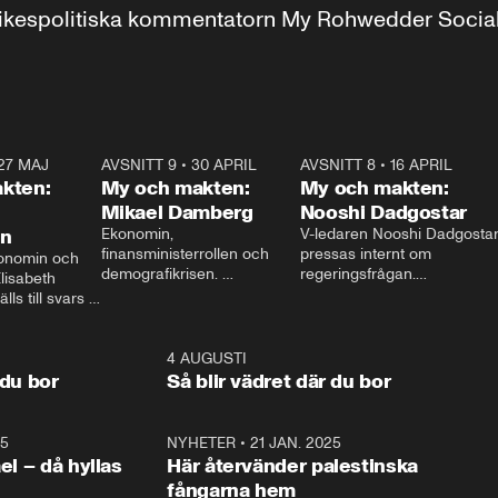
r inrikespolitiska kommentatorn My Rohwedder Soci
27 MAJ
3:51
AVSNITT 9
•
30 APRIL
24:00
AVSNITT 8
•
16 APRIL
25:1
kten:
My och makten:
My och makten:
Mikael Damberg
Nooshi Dadgostar
on
Ekonomin, 
V-ledaren Nooshi Dadgostar
finansministerrollen och 
pressas internt om 
onomin och 
demografikrisen. 
regeringsfrågan.

lisabeth 
Oppositionen ställs till svars 
I Aftonbladets 
ls till svars 
när Socialdemokraternas 
partiledarutfrågning ”My 
stern gästar 
Mikael Damberg gästar My 
och Makten” sätter hon ner 
My och Makten. 
och Makten. 
foten mot kritikerna:

1:06
4 AUGUSTI
1:0
– Vi ställer upp i val. Ska vi 
 du bor
Så blir vädret där du bor
vara med så sitter vi förstås 
25
1:22
NYHETER
•
21 JAN. 2025
0:5
ael – då hyllas
Här återvänder palestinska
fångarna hem