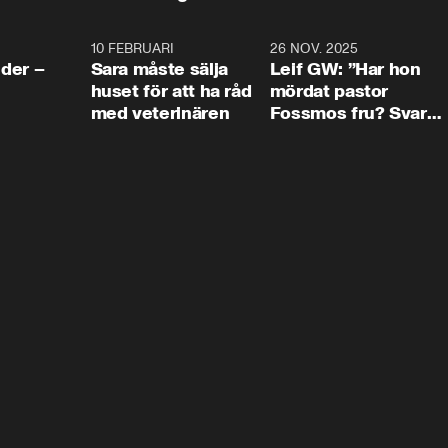
4:24
10 FEBRUARI
4:13
26 NOV. 2025
8:1
der –
Sara måste sälja
Leif GW: ”Har hon
huset för att ha råd
mördat pastor
med veterinären
Fossmos fru? Svar
nej.”