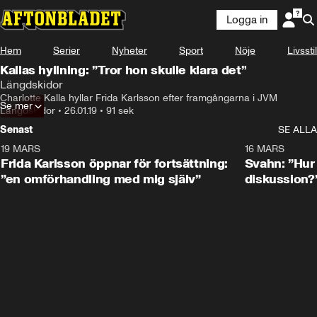
Logga in
Hem
Serier
Nyheter
Sport
Nöje
Livsstil
Kallas hyllning: ”Tror hon skulle klara det”
Längdskidor
Charlotte Kalla hyllar Frida Karlsson efter framgångarna i JVM
Se mer
Längdskidor
•
26.01.19
•
91 sek
Senast
SE ALLA
19 MARS
0:26
16 MARS
Frida Karlsson öppnar för fortsättning:
Svahn: ”Hur 
”en omförhandling med mig själv”
diskussion?