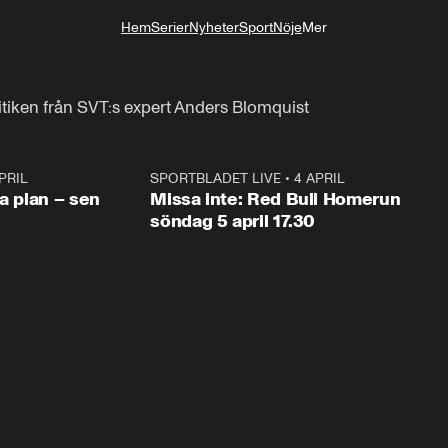
Hem
Serier
Nyheter
Sport
Nöje
Mer
Livsstil
tiken från SVT:s expert Anders Blomquist
PRIL
1:03
SPORTBLADET LIVE
•
4 APRIL
1:0
va plan – sen
Missa inte: Red Bull Homerun
söndag 5 april 17.30