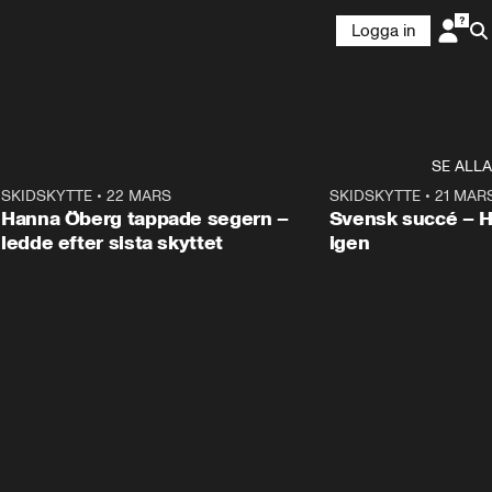
Logga in
SE ALLA
9
SKIDSKYTTE
•
22 MARS
0:55
SKIDSKYTTE
•
21 MAR
Hanna Öberg tappade segern –
Svensk succé – 
ledde efter sista skyttet
igen