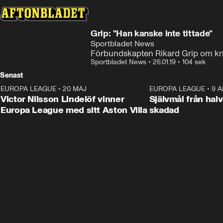
Grip: "Han kanske inte tittade"
Sportbladet News
Förbundskapten Rikard Grip om kri
Sportbladet News
•
26.01.19
•
104 sek
Senast
EUROPA LEAGUE
•
20 MAJ
1:32
EUROPA LEAGUE
•
9 A
Victor Nilsson Lindelöf vinner
Självmål från hal
Europa League med sitt Aston Villa
skadad