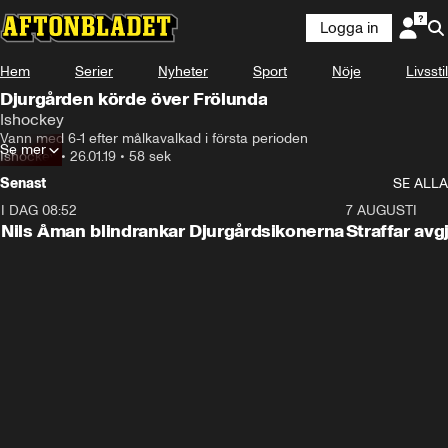
Logga in
Hem
Serier
Nyheter
Sport
Nöje
Livsstil
Djurgården körde över Frölunda
Ishockey
Vann med 6-1 efter målkavalkad i första perioden
Se mer
Ishockey
•
26.01.19
•
58 sek
Senast
SE ALLA
I DAG 08:52
1:08
7 AUGUSTI
Nils Åman blindrankar Djurgårdsikonerna
Straffar avg