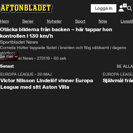
Logga in
Hem
Serier
Nyheter
Sport
Nöje
Livsstil
Otäcka bilderna från backen – här tappar hon
kontrollen i 130 km/h
Sportbladet News
Cornelia Hütter tappade fästet i branten och flög våldsamt i dagens 
störtlopp.
Se mer
Sportbladet News
•
27.01.19
•
60 sek
Senast
SE ALLA
EUROPA LEAGUE
•
20 MAJ
1:32
EUROPA LEAG
Victor Nilsson Lindelöf vinner Europa
Självmål frå
League med sitt Aston Villa