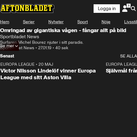
Logga in
Hem
Serier
Nyheter
Sport
Nöje
Livsstil
Omringad av gigantiska vågen - fångar allt på bild
Sportbladet News
Surfaren Michel Bourez njuter i sitt paradis.
Se mer
Sportbladet News
•
27.01.19
•
40 sek
Senast
SE ALLA
EUROPA LEAGUE
•
20 MAJ
1:32
EUROPA LEAG
Victor Nilsson Lindelöf vinner Europa
Självmål frå
League med sitt Aston Villa