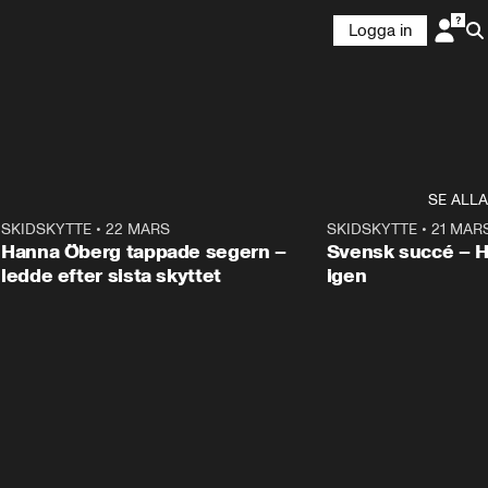
Logga in
SE ALLA
9
SKIDSKYTTE
•
22 MARS
0:55
SKIDSKYTTE
•
21 MAR
Hanna Öberg tappade segern –
Svensk succé – 
ledde efter sista skyttet
igen