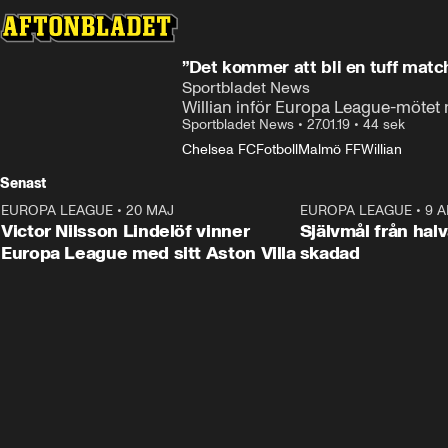
”Det kommer att bli en tuff mat
Sportbladet News
Willian inför Europa League-mötet
Sportbladet News
•
27.01.19
•
44 sek
Chelsea FC
Fotboll
Malmö FF
Willian
Senast
EUROPA LEAGUE
•
20 MAJ
1:32
EUROPA LEAGUE
•
9 A
Victor Nilsson Lindelöf vinner
Självmål från hal
Europa League med sitt Aston Villa
skadad