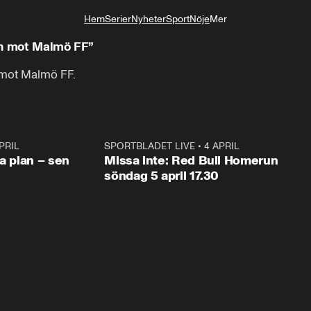
Hem
Serier
Nyheter
Sport
Nöje
Mer
Livsstil
ch mot Malmö FF”
 mot Malmö FF.
PRIL
1:03
SPORTBLADET LIVE
•
4 APRIL
1:0
va plan – sen
Missa inte: Red Bull Homerun
söndag 5 april 17.30