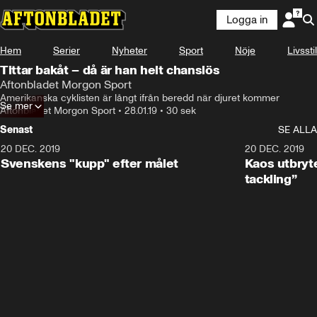
Logga in
Hem
Serier
Nyheter
Sport
Nöje
Livsstil
Tittar bakåt – då är han helt chanslös
Aftonbladet Morgon Sport
Amerikanska cyklisten är långt ifrån beredd när djuret kommer
Se mer
Aftonbladet Morgon Sport
•
28.01.19
•
30 sek
Senast
SE ALLA
20 DEC. 2019
0:44
20 DEC. 2019
Svenskens "kupp" efter målet
Kaos utbryte
tackling”