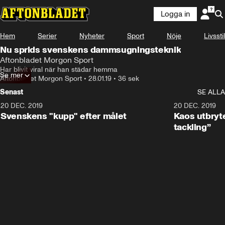
Logga in
Hem
Serier
Nyheter
Sport
Nöje
Livsstil
Nu sprids svenskens dammsugningsteknik
Aftonbladet Morgon Sport
Har blivit viral när han städar hemma
Se mer
Aftonbladet Morgon Sport
•
28.01.19
•
36 sek
Senast
SE ALLA
20 DEC. 2019
0:44
20 DEC. 2019
Svenskens "kupp" efter målet
Kaos utbryte
tackling”