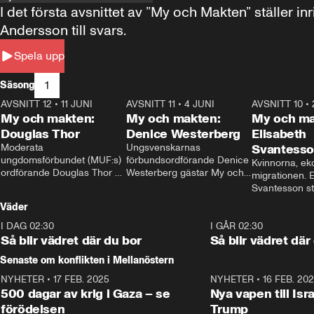
I det första avsnittet av ”My och Makten” ställe
Andersson till svars.
Spela upp
1
Säsong
AVSNITT 12
•
11 JUNI
26:27
AVSNITT 11
•
4 JUNI
23:40
AVSNITT 10
•
My och makten:
My och makten:
My och ma
Douglas Thor
Denice Westerberg
Elisabeth
Moderata 
Ungsvenskarnas 
Svantess
ungdomsförbundet (MUF:s) 
förbundsordförande Denice 
Kvinnorna, ek
ordförande Douglas Thor 
Westerberg gästar My och 
migrationen. E
gästar My och makten. I 
makten. I avsnittet 
Svantesson stäl
avsnittet diskuteras 
diskuteras migrationsfrågan 
när finansmini
Väder
tonårsutvisningarna och hur 
och hur SD ska locka 
Moderaterna ska locka 
kvinnliga väljare. 
I DAG 02:30
1:06
I GÅR 02:30
väljare till valet i höst. 
Så blir vädret där du bor
Så blir vädret där
Senaste om konflikten i Mellanöstern
NYHETER
•
17 FEB. 2025
0:45
NYHETER
•
16 FEB. 20
500 dagar av krig i Gaza – se
Nya vapen till Isr
förödelsen
Trump