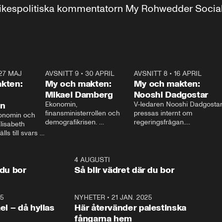
r inrikespolitiska kommentatorn My Rohwedder Soci
27 MAJ
3:51
AVSNITT 9
•
30 APRIL
24:00
AVSNITT 8
•
16 APRIL
25:1
kten:
My och makten:
My och makten:
Mikael Damberg
Nooshi Dadgostar
on
Ekonomin, 
V-ledaren Nooshi Dadgostar
finansministerrollen och 
pressas internt om 
onomin och 
demografikrisen. 
regeringsfrågan.

lisabeth 
Oppositionen ställs till svars 
I Aftonbladets 
ls till svars 
när Socialdemokraternas 
partiledarutfrågning ”My 
stern gästar 
Mikael Damberg gästar My 
och Makten” sätter hon ner 
My och Makten. 
och Makten. 
foten mot kritikerna:

1:06
4 AUGUSTI
1:0
– Vi ställer upp i val. Ska vi 
 du bor
Så blir vädret där du bor
vara med så sitter vi förstås 
25
1:22
NYHETER
•
21 JAN. 2025
0:5
ael – då hyllas
Här återvänder palestinska
fångarna hem