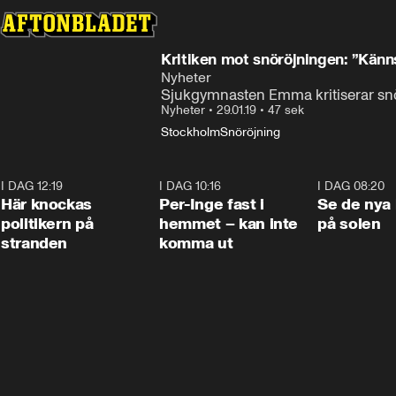
Kritiken mot snöröjningen: ”Känns
Nyheter
Sjukgymnasten Emma kritiserar sn
Nyheter
•
29.01.19
•
47 sek
Stockholm
Snöröjning
I DAG 12:19
0:45
I DAG 10:16
1:26
I DAG 08:20
Här knockas
Per-Inge fast i
Se de nya 
politikern på
hemmet – kan inte
på solen
stranden
komma ut