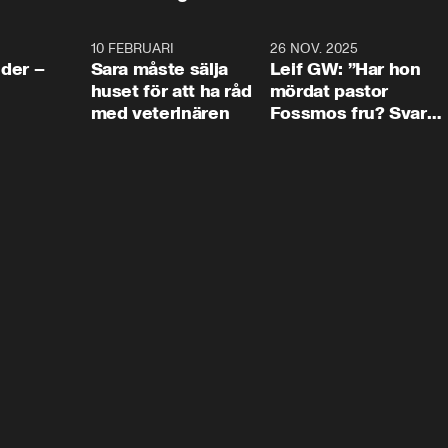
4:24
10 FEBRUARI
4:13
26 NOV. 2025
8:1
der –
Sara måste sälja
Leif GW: ”Har hon
huset för att ha råd
mördat pastor
med veterinären
Fossmos fru? Svar
nej.”