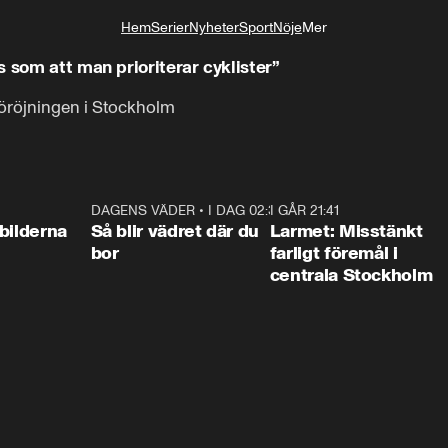
Hem
Serier
Nyheter
Sport
Nöje
Mer
Livsstil
 som att man prioriterar cyklister”
öröjningen i Stockholm
0:31
DAGENS VÄDER
•
I DAG 02:30
1:06
I GÅR 21:41
0:3
bilderna
Så blir vädret där du
Larmet: Misstänkt
bor
farligt föremål i
centrala Stockholm