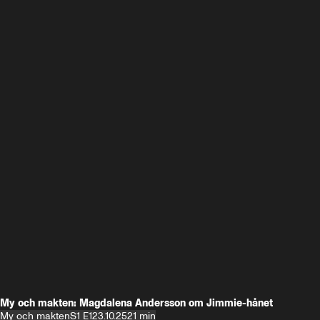
My och makten: Magdalena Andersson om Jimmie-hånet
My och makten
S1 E1
23.10.25
21 min