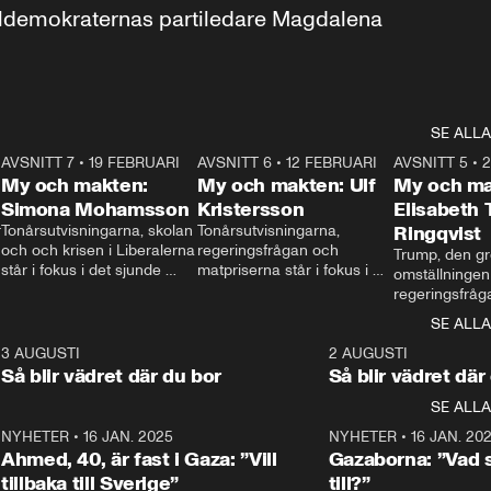
aldemokraternas partiledare Magdalena 
SE ALLA
7
AVSNITT 7
•
19 FEBRUARI
24:30
AVSNITT 6
•
12 FEBRUARI
27:30
AVSNITT 5
•
My och makten:
My och makten: Ulf
My och ma
Simona Mohamsson
Kristersson
Elisabeth
 
Tonårsutvisningarna, skolan 
Tonårsutvisningarna, 
Ringqvist
och och krisen i Liberalerna 
regeringsfrågan och 
Trump, den gr
står i fokus i det sjunde 
matpriserna står i fokus i 
omställningen
avsnittet av ”My och 
det sjätte avsnittet av ”My 
regeringsfråga
makten”. Se när 
och makten”. Se när 
centrum i det 
SE ALLA
Aftonbladets inrikespolitiska 
Aftonbladets inrikespolitiska 
avsnittet av ”
kommentator My 
kommentator My 
6
3 AUGUSTI
1:06
2 AUGUSTI
Makten”. Se nä
Rohwedder ställer 
Rohwedder ställer 
Så blir vädret där du bor
Så blir vädret där
Aftonbladets in
utbildnings- och 
statsminister Ulf Kristersson 
kommentator 
SE ALLA
integrationsminister Simona 
till svars.
Rohwedder stäl
Mohamsson till svars.
Centerpartiets
2
NYHETER
•
16 JAN. 2025
1:01
NYHETER
•
16 JAN. 20
Thand Ring till
Ahmed, 40, är fast i Gaza: ”Vill
Gazaborna: ”Vad s
tillbaka till Sverige”
till?”