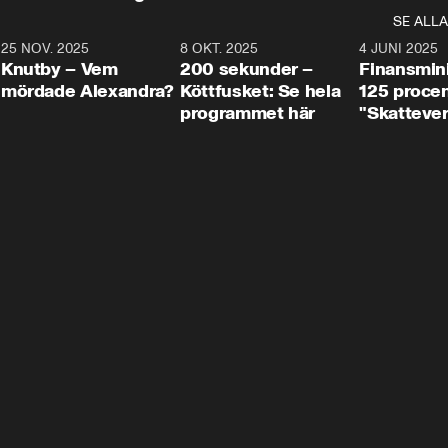
SE ALLA
3
25 NOV. 2025
31:05
8 OKT. 2025
4:29
4 JUNI 2025
Knutby – Vem
200 sekunder –
Finansmin
mördade Alexandra?
Köttfusket: Se hela
125 procent
programmet här
"Skattever
viktig uppg