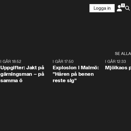
Logga in
SE ALLA
5
I GÅR 18:52
0:33
I GÅR 17:50
1:10
I GÅR 12:33
Uppgifter: Jakt på
Explosion i Malmö:
Mjölkaos p
gärningsman – på
”Håren på benen
samma ö
reste sig”