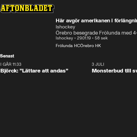
Här avgör amerikanen i förlängni
Ishockey
Örebro besegrade Frölunda med 4
Ishockey
•
29.01.19
•
58 sek
Frölunda HC
Örebro HK
Senast
I GÅR 11:33
2:08
3 JULI
Björck: ”Lättare att andas”
Monsterbud till 