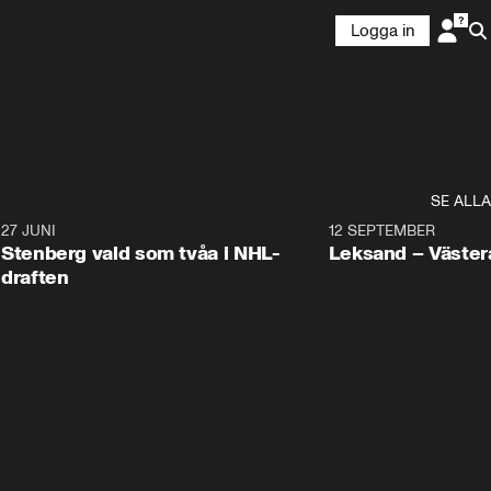
Logga in
SE ALLA
9
27 JUNI
0:49
12 SEPTEMBER
Plus
Stenberg vald som tvåa i NHL-
Leksand – Väster
draften