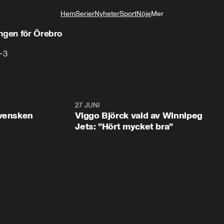
Hem
Serier
Nyheter
Sport
Nöje
Mer
Livsstil
ngen för Örebro
–3
0:30
27 JUNI
0:4
svensken
Viggo Björck vald av Winnipeg
Jets: ”Hört mycket bra”