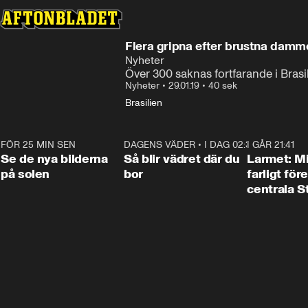
Flera gripna efter brustna damm
Nyheter
Över 300 saknas fortfarande i Brasi
Nyheter
•
29.01.19
•
40 sek
Brasilien
FÖR 25 MIN SEN
0:19
DAGENS VÄDER
•
I DAG 02:30
1:06
I GÅR 21:41
Se de nya bilderna
Så blir vädret där du
Larmet: M
på solen
bor
farligt för
centrala 