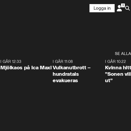
Logga in
SE ALLA
0
I GÅR 12:33
0:24
I GÅR 11:08
0:27
I GÅR 10:22
Mjölkaos på Ica Maxi
Vulkanutbrott –
Kvinna hit
hundratals
”Sonen vill
evakueras
ut”