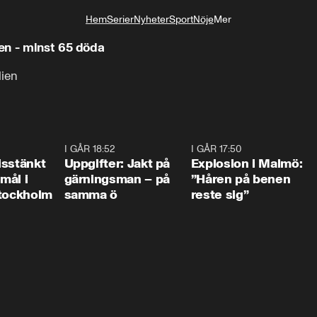
Hem
Serier
Nyheter
Sport
Nöje
Mer
Livsstil
en - minst 65 döda
lien
0:35
I GÅR 18:52
0:33
I GÅR 17:50
1:1
isstänkt
Uppgifter: Jakt på
Explosion i Malmö:
emål i
gärningsman – på
”Håren på benen
Stockholm
samma ö
reste sig”