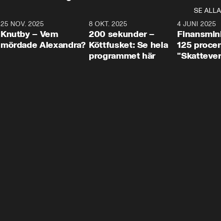
SE ALLA
3
25 NOV. 2025
31:05
8 OKT. 2025
4:29
4 JUNI 2025
Knutby – Vem
200 sekunder –
Finansmin
mördade Alexandra?
Köttfusket: Se hela
125 procent
programmet här
"Skattever
viktig uppg