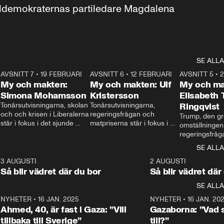
aldemokraternas partiledare Magdalena 
SE ALLA
7
AVSNITT 7
•
19 FEBRUARI
24:30
AVSNITT 6
•
12 FEBRUARI
27:30
AVSNITT 5
•
My och makten:
My och makten: Ulf
My och ma
Simona Mohamsson
Kristersson
Elisabeth
 
Tonårsutvisningarna, skolan 
Tonårsutvisningarna, 
Ringqvist
och och krisen i Liberalerna 
regeringsfrågan och 
Trump, den gr
står i fokus i det sjunde 
matpriserna står i fokus i 
omställningen
avsnittet av ”My och 
det sjätte avsnittet av ”My 
regeringsfråga
makten”. Se när 
och makten”. Se när 
centrum i det 
SE ALLA
Aftonbladets inrikespolitiska 
Aftonbladets inrikespolitiska 
avsnittet av ”
kommentator My 
kommentator My 
6
3 AUGUSTI
1:06
2 AUGUSTI
Makten”. Se nä
Rohwedder ställer 
Rohwedder ställer 
Så blir vädret där du bor
Så blir vädret där
Aftonbladets in
utbildnings- och 
statsminister Ulf Kristersson 
kommentator 
SE ALLA
integrationsminister Simona 
till svars.
Rohwedder stäl
Mohamsson till svars.
Centerpartiets
2
NYHETER
•
16 JAN. 2025
1:01
NYHETER
•
16 JAN. 20
Thand Ring till
Ahmed, 40, är fast i Gaza: ”Vill
Gazaborna: ”Vad s
tillbaka till Sverige”
till?”