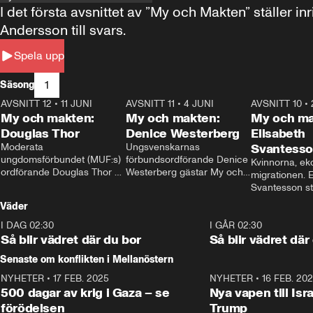
I det första avsnittet av ”My och Makten” ställe
Andersson till svars.
Spela upp
1
Säsong
AVSNITT 12
•
11 JUNI
26:27
AVSNITT 11
•
4 JUNI
23:40
AVSNITT 10
•
My och makten:
My och makten:
My och ma
Douglas Thor
Denice Westerberg
Elisabeth
Moderata 
Ungsvenskarnas 
Svantess
ungdomsförbundet (MUF:s) 
förbundsordförande Denice 
Kvinnorna, ek
ordförande Douglas Thor 
Westerberg gästar My och 
migrationen. E
gästar My och makten. I 
makten. I avsnittet 
Svantesson stäl
avsnittet diskuteras 
diskuteras migrationsfrågan 
när finansmini
Väder
tonårsutvisningarna och hur 
och hur SD ska locka 
Moderaterna ska locka 
kvinnliga väljare. 
I DAG 02:30
1:06
I GÅR 02:30
väljare till valet i höst. 
Så blir vädret där du bor
Så blir vädret där
Senaste om konflikten i Mellanöstern
NYHETER
•
17 FEB. 2025
0:45
NYHETER
•
16 FEB. 20
500 dagar av krig i Gaza – se
Nya vapen till Isr
förödelsen
Trump