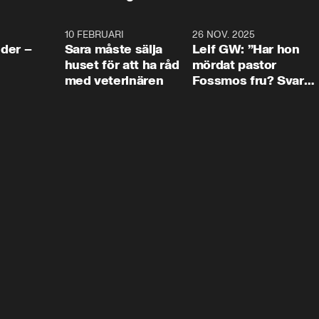
4:24
10 FEBRUARI
4:13
26 NOV. 2025
8:1
der –
Sara måste sälja
Leif GW: ”Har hon
huset för att ha råd
mördat pastor
med veterinären
Fossmos fru? Svar
nej.”