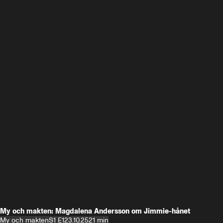
My och makten: Magdalena Andersson om Jimmie-hånet
My och makten
S1 E1
23.10.25
21 min