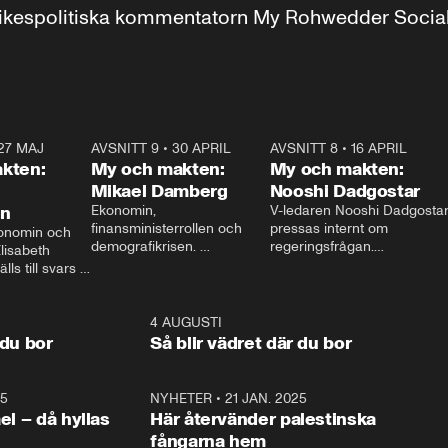
r inrikespolitiska kommentatorn My Rohwedder Soci
27 MAJ
3:51
AVSNITT 9
•
30 APRIL
24:00
AVSNITT 8
•
16 APRIL
25:1
kten:
My och makten:
My och makten:
Mikael Damberg
Nooshi Dadgostar
on
Ekonomin, 
V-ledaren Nooshi Dadgostar
finansministerrollen och 
pressas internt om 
onomin och 
demografikrisen. 
regeringsfrågan.

lisabeth 
Oppositionen ställs till svars 
I Aftonbladets 
ls till svars 
när Socialdemokraternas 
partiledarutfrågning ”My 
stern gästar 
Mikael Damberg gästar My 
och Makten” sätter hon ner 
My och Makten. 
och Makten. 
foten mot kritikerna:

1:06
4 AUGUSTI
1:0
– Vi ställer upp i val. Ska vi 
 du bor
Så blir vädret där du bor
vara med så sitter vi förstås 
25
1:22
NYHETER
•
21 JAN. 2025
0:5
ael – då hyllas
Här återvänder palestinska
fångarna hem