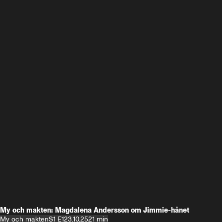
My och makten: Magdalena Andersson om Jimmie-hånet
My och makten
S1 E1
23.10.25
21 min