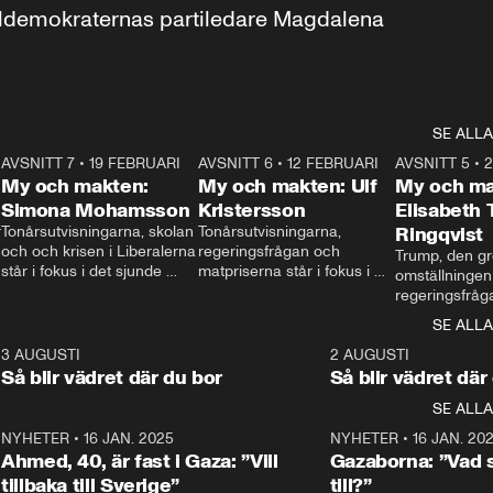
aldemokraternas partiledare Magdalena 
SE ALLA
7
AVSNITT 7
•
19 FEBRUARI
24:30
AVSNITT 6
•
12 FEBRUARI
27:30
AVSNITT 5
•
My och makten:
My och makten: Ulf
My och ma
Simona Mohamsson
Kristersson
Elisabeth
 
Tonårsutvisningarna, skolan 
Tonårsutvisningarna, 
Ringqvist
och och krisen i Liberalerna 
regeringsfrågan och 
Trump, den gr
står i fokus i det sjunde 
matpriserna står i fokus i 
omställningen
avsnittet av ”My och 
det sjätte avsnittet av ”My 
regeringsfråga
makten”. Se när 
och makten”. Se när 
centrum i det 
SE ALLA
Aftonbladets inrikespolitiska 
Aftonbladets inrikespolitiska 
avsnittet av ”
kommentator My 
kommentator My 
6
3 AUGUSTI
1:06
2 AUGUSTI
Makten”. Se nä
Rohwedder ställer 
Rohwedder ställer 
Så blir vädret där du bor
Så blir vädret där
Aftonbladets in
utbildnings- och 
statsminister Ulf Kristersson 
kommentator 
SE ALLA
integrationsminister Simona 
till svars.
Rohwedder stäl
Mohamsson till svars.
Centerpartiets
2
NYHETER
•
16 JAN. 2025
1:01
NYHETER
•
16 JAN. 20
Thand Ring till
Ahmed, 40, är fast i Gaza: ”Vill
Gazaborna: ”Vad s
tillbaka till Sverige”
till?”