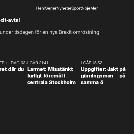
Hem
Serier
Nyheter
Sport
Nöje
Mer
Livsstil
xit-avtal
 under tisdagen för en nya Brexit-omröstning
ER
•
I DAG 02:30
1:06
I GÅR 21:41
0:35
I GÅR 18:52
0:3
ret där du
Larmet: Misstänkt
Uppgifter: Jakt på
farligt föremål i
gärningsman – på
centrala Stockholm
samma ö