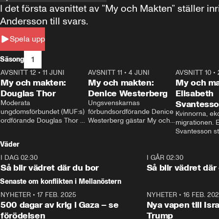
I det första avsnittet av ”My och Makten” ställe
Andersson till svars.
Spela upp
1
Säsong
AVSNITT 12
•
11 JUNI
26:27
AVSNITT 11
•
4 JUNI
23:40
AVSNITT 10
•
My och makten:
My och makten:
My och ma
Douglas Thor
Denice Westerberg
Elisabeth
Moderata 
Ungsvenskarnas 
Svantess
ungdomsförbundet (MUF:s) 
förbundsordförande Denice 
Kvinnorna, ek
ordförande Douglas Thor 
Westerberg gästar My och 
migrationen. E
gästar My och makten. I 
makten. I avsnittet 
Svantesson stäl
avsnittet diskuteras 
diskuteras migrationsfrågan 
när finansmini
Väder
tonårsutvisningarna och hur 
och hur SD ska locka 
Moderaterna ska locka 
kvinnliga väljare. 
I DAG 02:30
1:06
I GÅR 02:30
väljare till valet i höst. 
Så blir vädret där du bor
Så blir vädret där
Senaste om konflikten i Mellanöstern
NYHETER
•
17 FEB. 2025
0:45
NYHETER
•
16 FEB. 20
500 dagar av krig i Gaza – se
Nya vapen till Isr
förödelsen
Trump