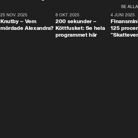
SE ALLA
3
25 NOV. 2025
31:05
8 OKT. 2025
4:29
4 JUNI 2025
Knutby – Vem
200 sekunder –
Finansmin
mördade Alexandra?
Köttfusket: Se hela
125 procent
programmet här
"Skattever
viktig uppg