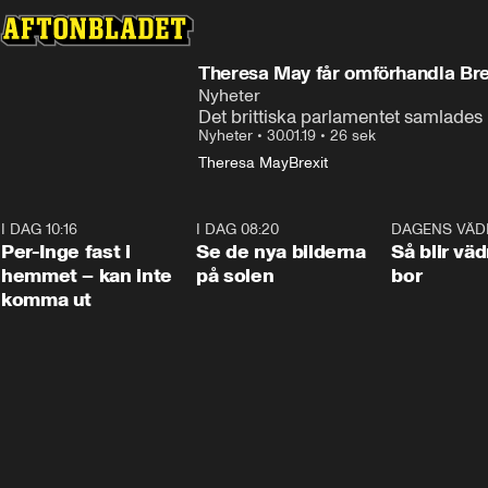
Theresa May får omförhandla Bre
Nyheter
Det brittiska parlamentet samlades
Nyheter
•
30.01.19
•
26 sek
Theresa May
Brexit
I DAG 10:16
1:26
I DAG 08:20
0:31
DAGENS VÄD
Per-Inge fast i
Se de nya bilderna
Så blir väd
hemmet – kan inte
på solen
bor
komma ut