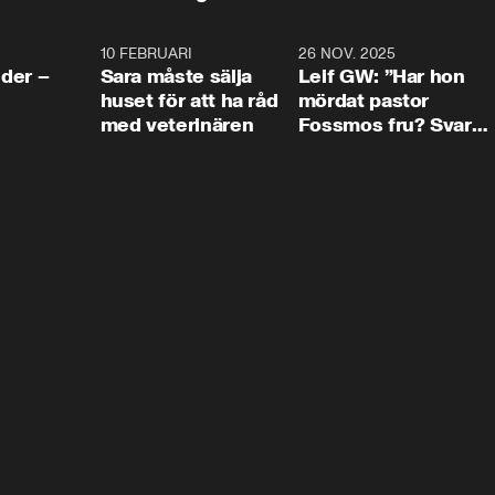
4:24
10 FEBRUARI
4:13
26 NOV. 2025
8:1
der –
Sara måste sälja
Leif GW: ”Har hon
huset för att ha råd
mördat pastor
med veterinären
Fossmos fru? Svar
nej.”