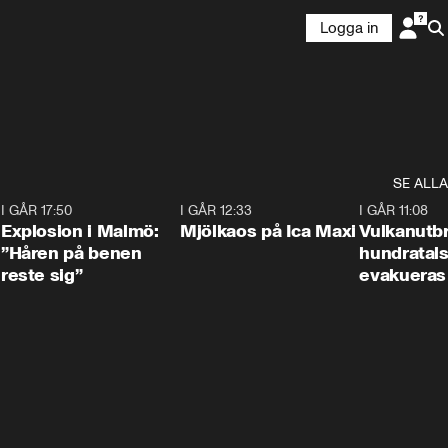
Logga in
SE ALLA
3
I GÅR 17:50
1:10
I GÅR 12:33
0:24
I GÅR 11:08
Explosion i Malmö:
Mjölkaos på Ica Maxi
Vulkanutbr
”Håren på benen
hundratal
reste sig”
evakueras