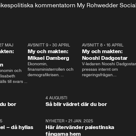
r inrikespolitiska kommentatorn My Rohwedder Soci
27 MAJ
3:51
AVSNITT 9
•
30 APRIL
24:00
AVSNITT 8
•
16 APRIL
25:1
kten:
My och makten:
My och makten:
Mikael Damberg
Nooshi Dadgostar
on
Ekonomin, 
V-ledaren Nooshi Dadgostar
finansministerrollen och 
pressas internt om 
onomin och 
demografikrisen. 
regeringsfrågan.

lisabeth 
Oppositionen ställs till svars 
I Aftonbladets 
ls till svars 
när Socialdemokraternas 
partiledarutfrågning ”My 
stern gästar 
Mikael Damberg gästar My 
och Makten” sätter hon ner 
My och Makten. 
och Makten. 
foten mot kritikerna:

1:06
4 AUGUSTI
1:0
– Vi ställer upp i val. Ska vi 
 du bor
Så blir vädret där du bor
vara med så sitter vi förstås 
25
1:22
NYHETER
•
21 JAN. 2025
0:5
ael – då hyllas
Här återvänder palestinska
fångarna hem