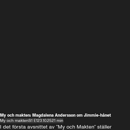
My och makten: Magdalena Andersson om Jimmie-hånet
My och makten
S1 E1
23.10.25
21 min
I det första avsnittet av ”My och Makten” ställer 