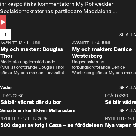
inrikespolitiska kommentatorn My Rohwedder 
Socialdemokraternas partiledare Magdalena 
Andersson till svars.
1
SE ALLA
AVSNITT 12
•
11 JUNI
26:27
AVSNITT 11
•
4 JUNI
2
My och makten: Douglas
My och makten: Denice
Thor
Westerberg
Moderata ungdomsförbundet 
Ungsvenskarnas 
(MUF:s) ordförande Douglas Thor 
förbundsordförande Denice 
gästar My och makten. I avsnittet 
Westerberg gästar My och makten.
diskuteras tonårsutvisningarna och 
avsnittet diskuteras migrationsfrå
hur Moderaterna ska locka väljare till 
och hur SD ska locka kvinnliga 
Väder
SE ALLA
valet i höst. 
väljare. 
I DAG 02:30
1:06
I GÅR 02:30
Så blir vädret där du bor
Så blir vädr
Senaste om konflikten i Mellanöstern
SE ALLA
NYHETER
•
17 FEB. 2025
0:45
NYHETER
•
16 F
500 dagar av krig i Gaza – se förödelsen
Nya vapen ti