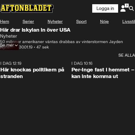
Logga in
Hem
Serier
Nyheter
Sport
Nöje
Livsstil
Här drar iskylan in över USA
Nyheter
50 miljoner amerikaner väntas drabbas av vinterstormen Jayden
Se mer
Nyheter
•
30.01.19
•
47 sek
SE ALLA
I DAG 12:19
0:45
I DAG 10:16
Här knockas politikern på
Per-Inge fast i hemmet –
stranden
kan inte komma ut