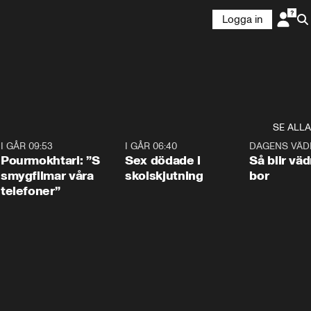
Logga in
SE ALLA
4
I GÅR 09:53
1:36
I GÅR 06:40
0:47
DAGENS VÄD
Pourmokhtari: ”S
Sex dödade i
Så blir väd
smygfilmar våra
skolskjutning
bor
telefoner”