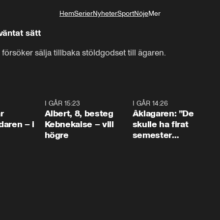
Hem
Serier
Nyheter
Sport
Nöje
Mer
Livsstil
väntat sätt
rsöker sälja tillbaka stöldgodset till ägaren.
0:45
I GÅR 15:23
0:54
I GÅR 14:26
1:5
r
Albert, 8, besteg
Åklagaren: ”De
aren – i
Kebnekaise – vill
skulle ha firat
högre
semester
tillsammans”