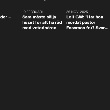
4:24
10 FEBRUARI
4:13
26 NOV. 2025
8:1
der –
Sara måste sälja
Leif GW: ”Har hon
huset för att ha råd
mördat pastor
med veterinären
Fossmos fru? Svar
nej.”