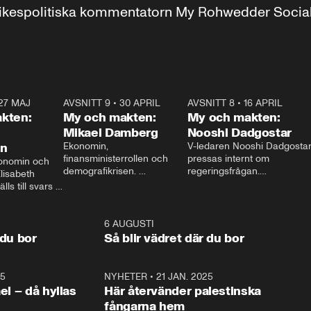
r inrikespolitiska kommentatorn My Rohwedder Soci
27 MAJ
3:51
AVSNITT 9
•
30 APRIL
24:00
AVSNITT 8
•
16 APRIL
25:1
kten:
My och makten:
My och makten:
Mikael Damberg
Nooshi Dadgostar
on
Ekonomin, 
V-ledaren Nooshi Dadgostar
finansministerrollen och 
pressas internt om 
onomin och 
demografikrisen. 
regeringsfrågan.

lisabeth 
Oppositionen ställs till svars 
I Aftonbladets 
ls till svars 
när Socialdemokraternas 
partiledarutfrågning ”My 
stern gästar 
Mikael Damberg gästar My 
och Makten” sätter hon ner 
My och Makten. 
och Makten. 
foten mot kritikerna:

1:06
6 AUGUSTI
1:0
– Vi ställer upp i val. Ska vi 
 du bor
Så blir vädret där du bor
vara med så sitter vi förstås 
25
1:22
NYHETER
•
21 JAN. 2025
0:5
ael – då hyllas
Här återvänder palestinska
fångarna hem