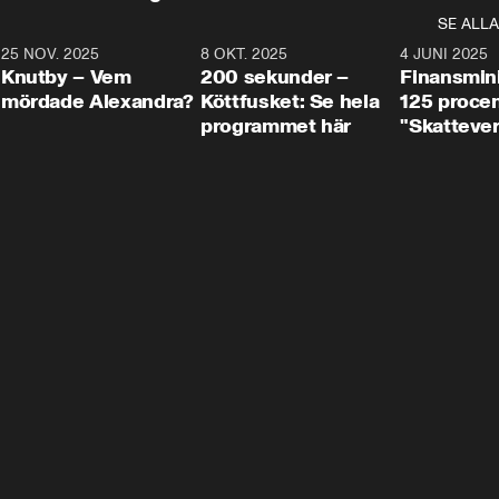
SE ALLA
3
25 NOV. 2025
31:05
8 OKT. 2025
4:29
4 JUNI 2025
Knutby – Vem
200 sekunder –
Finansmin
mördade Alexandra?
Köttfusket: Se hela
125 procent
programmet här
"Skattever
viktig uppg