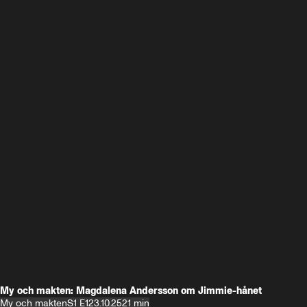
My och makten: Magdalena Andersson om Jimmie-hånet
My och makten
S1 E1
23.10.25
21 min