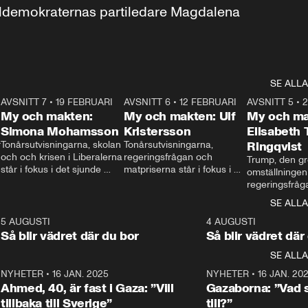
aldemokraternas partiledare Magdalena 
SE ALLA
7
AVSNITT 7
•
19 FEBRUARI
24:30
AVSNITT 6
•
12 FEBRUARI
27:30
AVSNITT 5
•
My och makten:
My och makten: Ulf
My och ma
Simona Mohamsson
Kristersson
Elisabeth
 
Tonårsutvisningarna, skolan 
Tonårsutvisningarna, 
Ringqvist
och och krisen i Liberalerna 
regeringsfrågan och 
Trump, den gr
står i fokus i det sjunde 
matpriserna står i fokus i 
omställningen
avsnittet av ”My och 
det sjätte avsnittet av ”My 
regeringsfråga
makten”. Se när 
och makten”. Se när 
centrum i det 
SE ALLA
Aftonbladets inrikespolitiska 
Aftonbladets inrikespolitiska 
avsnittet av ”
kommentator My 
kommentator My 
6
5 AUGUSTI
1:06
4 AUGUSTI
Makten”. Se nä
Rohwedder ställer 
Rohwedder ställer 
Så blir vädret där du bor
Så blir vädret där
Aftonbladets in
utbildnings- och 
statsminister Ulf Kristersson 
kommentator 
SE ALLA
integrationsminister Simona 
till svars.
Rohwedder stäl
Mohamsson till svars.
Centerpartiets
2
NYHETER
•
16 JAN. 2025
1:01
NYHETER
•
16 JAN. 20
Thand Ring till
Ahmed, 40, är fast i Gaza: ”Vill
Gazaborna: ”Vad s
tillbaka till Sverige”
till?”