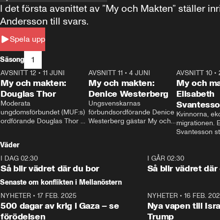
I det första avsnittet av ”My och Makten” ställe
Andersson till svars.
Spela upp
1
Säsong
AVSNITT 12
•
11 JUNI
26:27
AVSNITT 11
•
4 JUNI
23:40
AVSNITT 10
•
My och makten:
My och makten:
My och ma
Douglas Thor
Denice Westerberg
Elisabeth
Moderata 
Ungsvenskarnas 
Svantess
ungdomsförbundet (MUF:s) 
förbundsordförande Denice 
Kvinnorna, ek
ordförande Douglas Thor 
Westerberg gästar My och 
migrationen. E
gästar My och makten. I 
makten. I avsnittet 
Svantesson stäl
avsnittet diskuteras 
diskuteras migrationsfrågan 
när finansmini
Väder
tonårsutvisningarna och hur 
och hur SD ska locka 
Moderaterna ska locka 
kvinnliga väljare. 
I DAG 02:30
1:06
I GÅR 02:30
väljare till valet i höst. 
Så blir vädret där du bor
Så blir vädret där
Senaste om konflikten i Mellanöstern
NYHETER
•
17 FEB. 2025
0:45
NYHETER
•
16 FEB. 20
500 dagar av krig i Gaza – se
Nya vapen till Isr
förödelsen
Trump