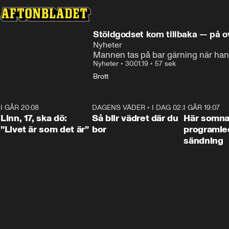
Stöldgodset kom tillbaka — på o
Nyheter
Mannen tas på bar gärning när han fö
Nyheter
•
30.01.19
•
57 sek
Brott
I GÅR 20:08
4:36
DAGENS VÄDER
•
I DAG 02:30
1:06
I GÅR 19:07
Linn, 17, ska dö:
Så blir vädret där du
Här somna
”Livet är som det är”
bor
programled
sändning