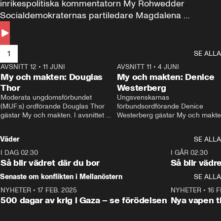
inrikespolitiska kommentatorn My Rohwedder 
Socialdemokraternas partiledare Magdalena 
Andersson till svars.
1
SE ALLA
AVSNITT 12
•
11 JUNI
26:27
AVSNITT 11
•
4 JUNI
2
My och makten: Douglas
My och makten: Denice
Thor
Westerberg
Moderata ungdomsförbundet 
Ungsvenskarnas 
(MUF:s) ordförande Douglas Thor 
förbundsordförande Denice 
gästar My och makten. I avsnittet 
Westerberg gästar My och makten.
diskuteras tonårsutvisningarna och 
avsnittet diskuteras migrationsfrå
hur Moderaterna ska locka väljare till 
och hur SD ska locka kvinnliga 
Väder
SE ALLA
valet i höst. 
väljare. 
I DAG 02:30
1:06
I GÅR 02:30
Så blir vädret där du bor
Så blir vädr
Senaste om konflikten i Mellanöstern
SE ALLA
NYHETER
•
17 FEB. 2025
0:45
NYHETER
•
16 F
500 dagar av krig i Gaza – se förödelsen
Nya vapen ti