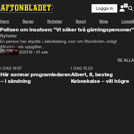
Logga in
Hem
Serier
Nyheter
Sport
Nöje
Livsstil
Polisen om insatsen: ”Vi söker två gärningspersoner”
Nyheter
En person har skjutits i Jakobsberg, norr om Stockholm, enligt 
Aftonbladets uppgifter.

Se mer
Nyheter
•
30.01.19
•
61 sek
Polisen jagar två gärningspersoner som ska ha flytt platsen i en svart 
SE ALLA
bil.

I DAG 19:07
0:45
I DAG 15:23
– Vi har påträffat en skadad person, säger Anna Westberg, informatör 
Här somnar programledaren
Albert, 8, besteg
vid polisen i Stockholms län.
– i sändning
Kebnekaise – vill högre