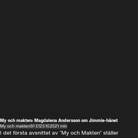
My och makten: Magdalena Andersson om Jimmie-hånet
My och makten
S1 E1
23.10.25
21 min
I det första avsnittet av ”My och Makten” ställer 