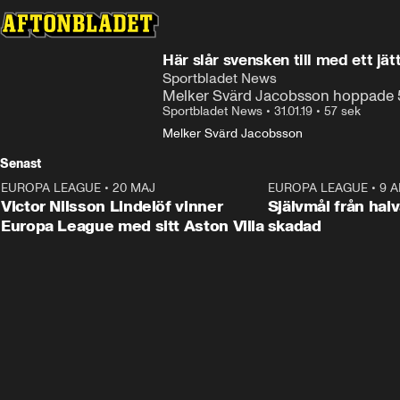
Här slår svensken till med ett jä
Sportbladet News
Melker Svärd Jacobsson hoppade 5
Sportbladet News
•
31.01.19
•
57 sek
Melker Svärd Jacobsson
Senast
EUROPA LEAGUE
•
20 MAJ
1:32
EUROPA LEAGUE
•
9 A
Victor Nilsson Lindelöf vinner
Självmål från hal
Europa League med sitt Aston Villa
skadad