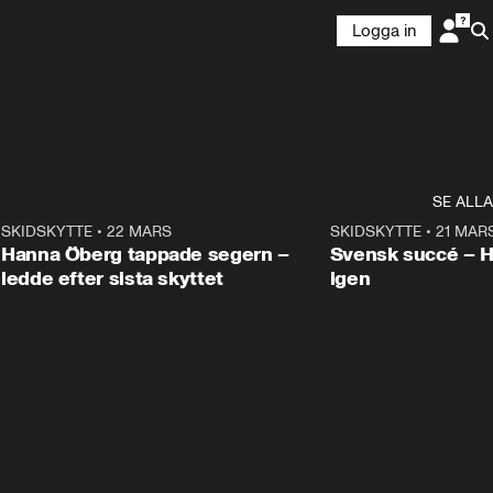
Logga in
SE ALLA
9
SKIDSKYTTE
•
22 MARS
0:55
SKIDSKYTTE
•
21 MAR
Hanna Öberg tappade segern –
Svensk succé – 
ledde efter sista skyttet
igen