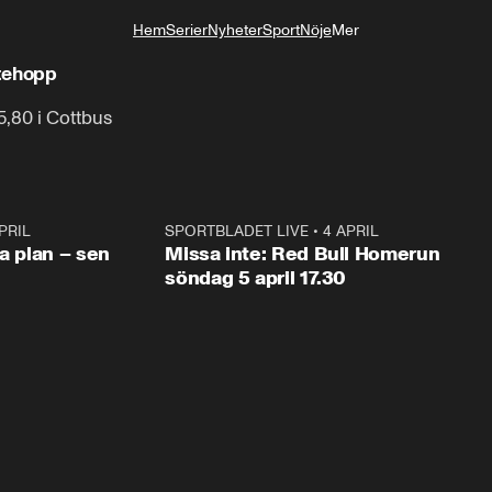
Hem
Serier
Nyheter
Sport
Nöje
Mer
Livsstil
ttehopp
,80 i Cottbus
PRIL
1:03
SPORTBLADET LIVE
•
4 APRIL
1:0
va plan – sen
Missa inte: Red Bull Homerun
söndag 5 april 17.30